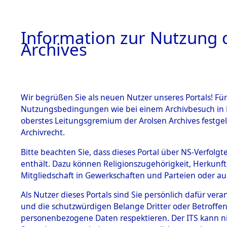
Information zur Nutzung d
Archives
HOME
BESTANDSBESCHREIBUNG
ARCHIVAL
Wir begrüßen Sie als neuen Nutzer unseres Portals! Für
Nutzungsbedingungen wie bei einem Archivbesuch in B
oberstes Leitungsgremium der Arolsen Archives festg
Archivrecht.
BESTÄNDE
Bitte beachten Sie, dass dieses Portal über NS-Verfolgte
Ermittlung
enthält. Dazu können Religionszugehörigkeit, Herkunf
Mitgliedschaft in Gewerkschaften und Parteien oder auc
Evakuieru
1.
Inhaftierungsdoku
mente
Als Nutzer dieses Portals sind Sie persönlich dafür vera
der ameri
und die schutzwürdigen Belange Dritter oder Betroffen
5. Verschiedenes
personenbezogene Daten respektieren. Der ITS kann nic
5.3