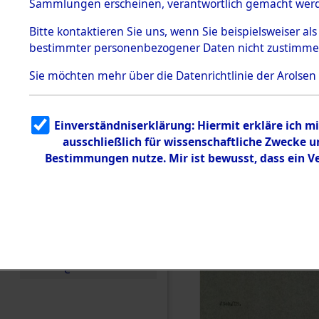
0035 (846
Sammlungen erscheinen, verantwortlich gemacht wer
Todesmärsche
5.3.1 Alliierte
Bitte
kontaktieren
Sie uns, wenn Sie beispielsweiser al
Erhebungen
bestimmter personenbezogener Daten nicht zustimme
zu
Todesmärsch
en
Sie möchten mehr über die Datenrichtlinie der Arolsen
5.3.2
Versuchte
Identifizierun
Einverständniserklärung: Hiermit erkläre ich 
g
ausschließlich für wissenschaftliche Zwecke
5.3.3
Todesmärsch
Bestimmungen nutze. Mir ist bewusst, dass ein 
e /
Identifikation
unbekannter
Toter
5.3.5
Grabermittlu
ng /
Friedhofsplän
e