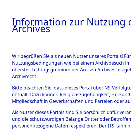
Information zur Nutzung d
Archives
HOME
BESTANDSBESCHREIBUNG
ARCHIVAL
Wir begrüßen Sie als neuen Nutzer unseres Portals! Für
Nutzungsbedingungen wie bei einem Archivbesuch in B
oberstes Leitungsgremium der Arolsen Archives festg
Archivrecht.
BESTÄNDE
Bitte beachten Sie, dass dieses Portal über NS-Verfolgte
Ermittlung
enthält. Dazu können Religionszugehörigkeit, Herkunf
Mitgliedschaft in Gewerkschaften und Parteien oder auc
Evakuieru
1.
Inhaftierungsdoku
mente
Als Nutzer dieses Portals sind Sie persönlich dafür vera
der ameri
und die schutzwürdigen Belange Dritter oder Betroffen
5. Verschiedenes
personenbezogene Daten respektieren. Der ITS kann nic
5.3