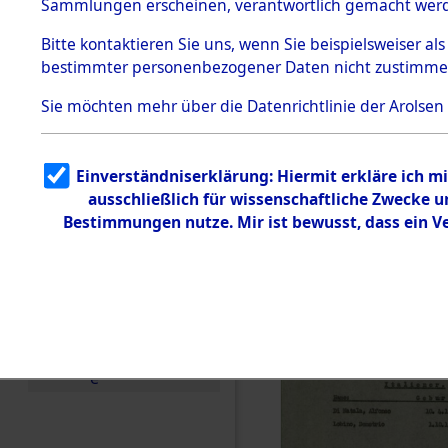
0081 (846
Sammlungen erscheinen, verantwortlich gemacht wer
Todesmärsche
5.3.1 Alliierte
Bitte
kontaktieren
Sie uns, wenn Sie beispielsweiser al
Erhebungen
bestimmter personenbezogener Daten nicht zustimme
zu
Todesmärsch
en
Sie möchten mehr über die Datenrichtlinie der Arolsen
5.3.2
Versuchte
Identifizierun
Einverständniserklärung: Hiermit erkläre ich 
g
ausschließlich für wissenschaftliche Zwecke
5.3.3
Todesmärsch
Bestimmungen nutze. Mir ist bewusst, dass ein 
e /
Identifikation
unbekannter
Toter
5.3.5
Grabermittlu
ng /
Friedhofsplän
e