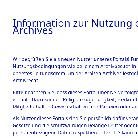
Information zur Nutzung d
Archives
HOME
BESTANDSBESCHREIBUNG
ARCHIVAL
Wir begrüßen Sie als neuen Nutzer unseres Portals! Für
Nutzungsbedingungen wie bei einem Archivbesuch in B
oberstes Leitungsgremium der Arolsen Archives festg
Archivrecht.
BESTÄNDE
Bitte beachten Sie, dass dieses Portal über NS-Verfolgte
Ermittlun
enthält. Dazu können Religionszugehörigkeit, Herkunf
Mitgliedschaft in Gewerkschaften und Parteien oder auc
der US-Bes
1.
Inhaftierungsdoku
mente
Als Nutzer dieses Portals sind Sie persönlich dafür vera
Allach, Ko
Gesetze und die schutzwürdigen Belange Dritter oder B
5. Verschiedenes
personenbezogene Daten respektieren. Der ITS kann nic
5.3