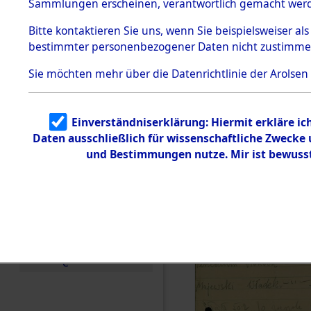
Neckarelz 
Sammlungen erscheinen, verantwortlich gemacht wer
Todesmärsche
Flossenbür
5.3.1 Alliierte
Bitte
kontaktieren
Sie uns, wenn Sie beispielsweiser al
Erhebungen
bestimmter personenbezogener Daten nicht zustimme
zu
Regensbur
Todesmärsch
en
Sie möchten mehr über die Datenrichtlinie der Arolsen
(84619651
5.3.2
Versuchte
Identifizierun
Einverständniserklärung: Hiermit erkläre i
g
Daten ausschließlich für wissenschaftliche Zweck
5.3.3
Todesmärsch
und Bestimmungen nutze. Mir ist bewuss
e /
Identifikation
unbekannter
Toter
5.3.5
Grabermittlu
ng /
Friedhofsplän
e