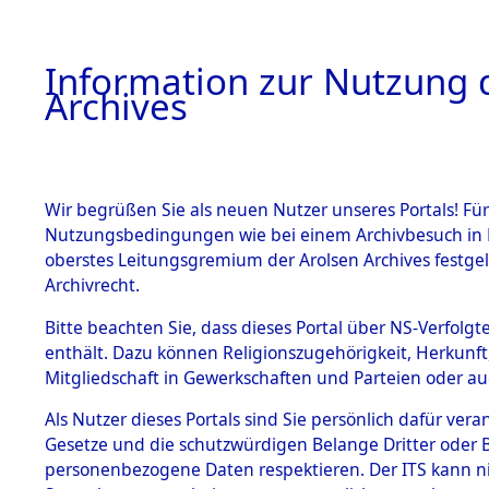
Information zur Nutzung d
Archives
HOME
BESTANDSBESCHREIBUNG
ARCHIVAL
Wir begrüßen Sie als neuen Nutzer unseres Portals! Für
Nutzungsbedingungen wie bei einem Archivbesuch in B
oberstes Leitungsgremium der Arolsen Archives festg
Archivrecht.
BESTÄNDE
Bitte beachten Sie, dass dieses Portal über NS-Verfolgte
Ermittlun
enthält. Dazu können Religionszugehörigkeit, Herkunf
Mitgliedschaft in Gewerkschaften und Parteien oder auc
der US-Bes
1.
Inhaftierungsdoku
mente
Als Nutzer dieses Portals sind Sie persönlich dafür vera
Allach, Ko
Gesetze und die schutzwürdigen Belange Dritter oder B
5. Verschiedenes
personenbezogene Daten respektieren. Der ITS kann nic
5.3