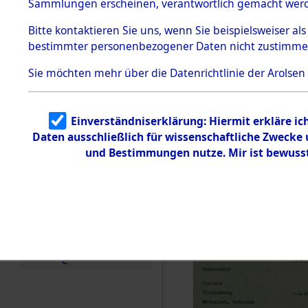
Neckarelz 
Sammlungen erscheinen, verantwortlich gemacht wer
Todesmärsche
Flossenbür
5.3.1 Alliierte
Bitte
kontaktieren
Sie uns, wenn Sie beispielsweiser al
Erhebungen
bestimmter personenbezogener Daten nicht zustimme
zu
Regensbur
Todesmärsch
en
Sie möchten mehr über die Datenrichtlinie der Arolsen
(84619661
5.3.2
Versuchte
Identifizierun
Einverständniserklärung: Hiermit erkläre i
g
Daten ausschließlich für wissenschaftliche Zweck
5.3.3
Todesmärsch
und Bestimmungen nutze. Mir ist bewuss
e /
Identifikation
unbekannter
Toter
5.3.5
Grabermittlu
ng /
Friedhofsplän
e