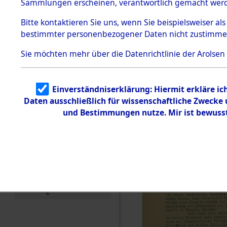
Neckarelz 
Sammlungen erscheinen, verantwortlich gemacht wer
Todesmärsche
Flossenbür
5.3.1 Alliierte
Bitte
kontaktieren
Sie uns, wenn Sie beispielsweiser al
Erhebungen
bestimmter personenbezogener Daten nicht zustimme
zu
Regensbur
Todesmärsch
en
Sie möchten mehr über die Datenrichtlinie der Arolsen
(84619669
5.3.2
Versuchte
Identifizierun
Einverständniserklärung: Hiermit erkläre i
g
Daten ausschließlich für wissenschaftliche Zweck
5.3.3
Todesmärsch
und Bestimmungen nutze. Mir ist bewuss
e /
Identifikation
unbekannter
Toter
5.3.5
Grabermittlu
ng /
Friedhofsplän
e