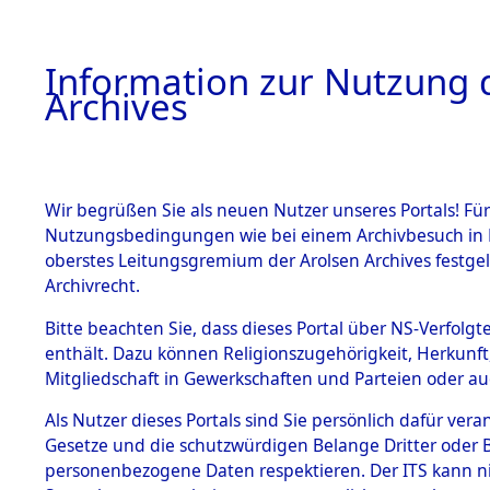
Information zur Nutzung d
Archives
HOME
BESTANDSBESCHREIBUNG
ARCHIVAL
Wir begrüßen Sie als neuen Nutzer unseres Portals! Für
Nutzungsbedingungen wie bei einem Archivbesuch in B
oberstes Leitungsgremium der Arolsen Archives festg
Archivrecht.
BESTÄNDE
Bitte beachten Sie, dass dieses Portal über NS-Verfolgte
Ermittlun
enthält. Dazu können Religionszugehörigkeit, Herkunf
Mitgliedschaft in Gewerkschaften und Parteien oder auc
der US-Bes
1.
Inhaftierungsdoku
mente
Als Nutzer dieses Portals sind Sie persönlich dafür vera
Allach, Ko
Gesetze und die schutzwürdigen Belange Dritter oder B
5. Verschiedenes
personenbezogene Daten respektieren. Der ITS kann nic
5.3