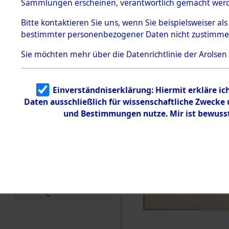
Neckarelz 
Sammlungen erscheinen, verantwortlich gemacht wer
Todesmärsche
Flossenbür
5.3.1 Alliierte
Bitte
kontaktieren
Sie uns, wenn Sie beispielsweiser al
Erhebungen
bestimmter personenbezogener Daten nicht zustimme
zu
Regensbur
Todesmärsch
en
Sie möchten mehr über die Datenrichtlinie der Arolsen
(84619702
5.3.2
Versuchte
Identifizierun
Einverständniserklärung: Hiermit erkläre i
g
Daten ausschließlich für wissenschaftliche Zweck
5.3.3
Todesmärsch
und Bestimmungen nutze. Mir ist bewuss
e /
Identifikation
unbekannter
Toter
5.3.5
Grabermittlu
ng /
Friedhofsplän
e