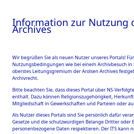
Information zur Nutzung d
Archives
HOME
BESTANDSBESCHREIBUNG
ARCHIVAL
Wir begrüßen Sie als neuen Nutzer unseres Portals! Für
Nutzungsbedingungen wie bei einem Archivbesuch in B
oberstes Leitungsgremium der Arolsen Archives festg
Archivrecht.
BESTÄNDE
Bitte beachten Sie, dass dieses Portal über NS-Verfolgte
Ermittlun
enthält. Dazu können Religionszugehörigkeit, Herkunf
Mitgliedschaft in Gewerkschaften und Parteien oder auc
der US-Bes
1.
Inhaftierungsdoku
mente
Als Nutzer dieses Portals sind Sie persönlich dafür vera
Allach, Ko
Gesetze und die schutzwürdigen Belange Dritter oder B
5. Verschiedenes
personenbezogene Daten respektieren. Der ITS kann nic
5.3