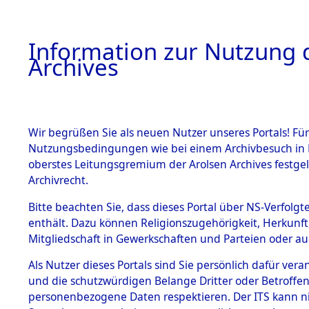
Information zur Nutzung d
Archives
HOME
BESTANDSBESCHREIBUNG
ARCHIVAL
Wir begrüßen Sie als neuen Nutzer unseres Portals! Für
Nutzungsbedingungen wie bei einem Archivbesuch in B
oberstes Leitungsgremium der Arolsen Archives festg
Archivrecht.
BESTÄNDE
Bitte beachten Sie, dass dieses Portal über NS-Verfolgte
Exhumierun
enthält. Dazu können Religionszugehörigkeit, Herkunf
Mitgliedschaft in Gewerkschaften und Parteien oder auc
Landkreis
1.
Inhaftierungsdoku
mente
Als Nutzer dieses Portals sind Sie persönlich dafür vera
ermordete
und die schutzwürdigen Belange Dritter oder Betroffen
5. Verschiedenes
personenbezogene Daten respektieren. Der ITS kann nic
5.3