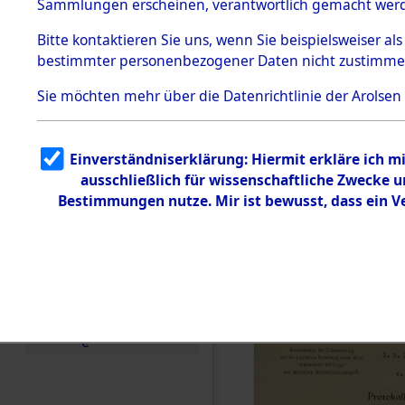
Konzentra
Sammlungen erscheinen, verantwortlich gemacht wer
Todesmärsche
Identifizi
5.3.1 Alliierte
Bitte
kontaktieren
Sie uns, wenn Sie beispielsweiser al
Erhebungen
bestimmter personenbezogener Daten nicht zustimme
zu
Massengra
Todesmärsch
en
Sie möchten mehr über die Datenrichtlinie der Arolsen
Neukoppel
5.3.2
Versuchte
Identifizierun
(Holstein):
Einverständniserklärung: Hiermit erkläre ich 
g
ausschließlich für wissenschaftliche Zwecke
5.3.3
und Gestap
Todesmärsch
Bestimmungen nutze. Mir ist bewusst, dass ein 
e /
Identifikation
Opfer der
unbekannter
Toter
0002 (846
5.3.5
Grabermittlu
ng /
Friedhofsplän
e