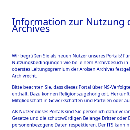
Information zur Nutzung d
Archives
HOME
BESTANDSBESCHREIBUNG
ARCHIVAL
Wir begrüßen Sie als neuen Nutzer unseres Portals! Für
Nutzungsbedingungen wie bei einem Archivbesuch in B
oberstes Leitungsgremium der Arolsen Archives festg
Archivrecht.
BESTÄNDE
Bitte beachten Sie, dass dieses Portal über NS-Verfolgte
Einlieferu
enthält. Dazu können Religionszugehörigkeit, Herkunf
Mitgliedschaft in Gewerkschaften und Parteien oder auc
verstorbe
1.
Inhaftierungsdoku
mente
Als Nutzer dieses Portals sind Sie persönlich dafür vera
vernehmun
Gesetze und die schutzwürdigen Belange Dritter oder B
5. Verschiedenes
personenbezogene Daten respektieren. Der ITS kann nic
5.3