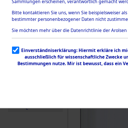
KZ Buchen
Sammlungen erscheinen, verantwortlich gemacht wer
Todesmärsche
anderen K
5.3.1 Alliierte
Bitte
kontaktieren
Sie uns, wenn Sie beispielsweiser al
Erhebungen
bestimmter personenbezogener Daten nicht zustimme
zu
1944 bis in
Todesmärsch
en
Sie möchten mehr über die Datenrichtlinie der Arolsen
0001 (846
5.3.2
Versuchte
Identifizierun
Einverständniserklärung: Hiermit erkläre ich m
g
ausschließlich für wissenschaftliche Zwecke 
5.3.3
Todesmärsch
Bestimmungen nutze. Mir ist bewusst, dass ein V
e /
Identifikation
unbekannter
Toter
5.3.5
Grabermittlu
ng /
Friedhofsplän
e