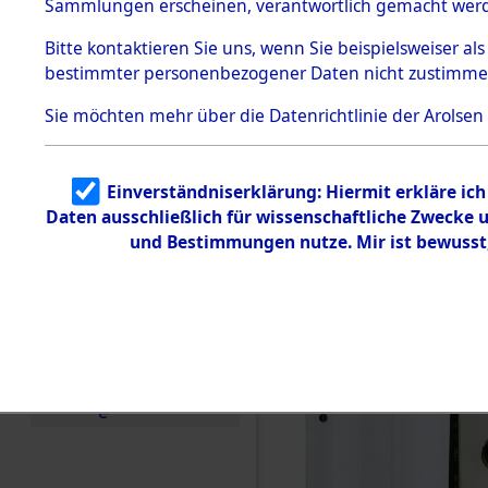
betroffen
Sammlungen erscheinen, verantwortlich gemacht wer
Todesmärsche
5.3.1 Alliierte
0001 (846
Bitte
kontaktieren
Sie uns, wenn Sie beispielsweiser al
Erhebungen
bestimmter personenbezogener Daten nicht zustimme
zu
Todesmärsch
en
Sie möchten mehr über die Datenrichtlinie der Arolsen
5.3.2
Versuchte
Identifizierun
Einverständniserklärung: Hiermit erkläre ic
g
Daten ausschließlich für wissenschaftliche Zwecke
5.3.3
Todesmärsch
und Bestimmungen nutze. Mir ist bewusst
e /
Identifikation
unbekannter
Toter
5.3.5
Grabermittlu
ng /
Friedhofsplän
e