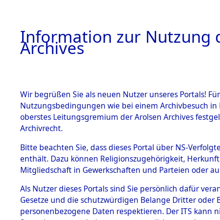
Information zur Nutzung d
Archives
HOME
BESTANDSBESCHREIBUNG
ARCHIVAL
Wir begrüßen Sie als neuen Nutzer unseres Portals! Für
Nutzungsbedingungen wie bei einem Archivbesuch in B
oberstes Leitungsgremium der Arolsen Archives festg
Archivrecht.
BESTÄNDE
Bitte beachten Sie, dass dieses Portal über NS-Verfolgte
Rekonstruk
enthält. Dazu können Religionszugehörigkeit, Herkunf
Mitgliedschaft in Gewerkschaften und Parteien oder auc
Geschehni
1.
Inhaftierungsdoku
mente
Als Nutzer dieses Portals sind Sie persönlich dafür vera
alphabetis
Gesetze und die schutzwürdigen Belange Dritter oder B
5. Verschiedenes
personenbezogene Daten respektieren. Der ITS kann nic
5.3