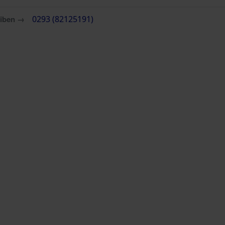
eiben →
0293 (82125191)