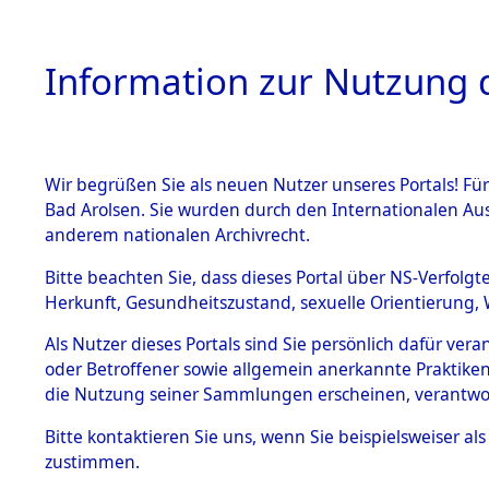
Information zur Nutzung d
Wir begrüßen Sie als neuen Nutzer unseres Portals! Fü
HOME
BESTANDSB
Bad Arolsen. Sie wurden durch den Internationalen Au
anderem nationalen Archivrecht.
BESTÄNDE
Konzentra
Bitte beachten Sie, dass dieses Portal über NS-Verfolgt
Herkunft, Gesundheitszustand, sexuelle Orientierung, 
betreffen
1.
Inhaftierungsdoku
Als Nutzer dieses Portals sind Sie persönlich dafür ver
mente
"Direction
oder Betroffener sowie allgemein anerkannte Praktiken
5. Verschiedenes
die Nutzung seiner Sammlungen erscheinen, verantwo
5.3
→
0293 (8
Bitte
kontaktieren
Sie uns, wenn Sie beispielsweiser a
Todesmärsche
zustimmen.
5.3.1 Alliierte
Erhebungen