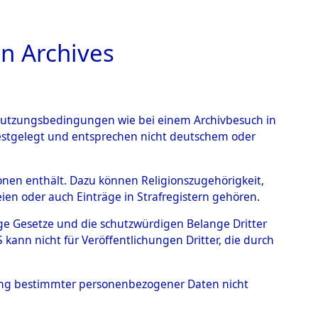
n Archives
TIONS ONLINE
n Nutzungsbedingungen wie bei einem Archivbesuch in
festgelegt und entsprechen nicht deutschem oder
kriegs-Dokumente
rsonen enthält. Dazu können Religionszugehörigkeit,
en oder auch Einträge in Strafregistern gehören.
I. Exhumierungen
tige Gesetze und die schutzwürdigen Belange Dritter
Elements D´Identification"
ann nicht für Veröffentlichungen Dritter, die durch
hung bestimmter personenbezogener Daten nicht