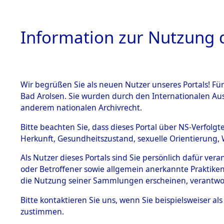
Information zur Nutzung d
Wir begrüßen Sie als neuen Nutzer unseres Portals! Fü
HOME
BESTANDSB
Bad Arolsen. Sie wurden durch den Internationalen Au
anderem nationalen Archivrecht.
BESTÄNDE
Konzentra
Bitte beachten Sie, dass dieses Portal über NS-Verfolgt
Herkunft, Gesundheitszustand, sexuelle Orientierung, 
betreffen
1.
Inhaftierungsdoku
Als Nutzer dieses Portals sind Sie persönlich dafür ver
mente
"Direction
oder Betroffener sowie allgemein anerkannte Praktiken
5. Verschiedenes
die Nutzung seiner Sammlungen erscheinen, verantwo
5.3
→
0302 (8
Bitte
kontaktieren
Sie uns, wenn Sie beispielsweiser a
Todesmärsche
zustimmen.
5.3.1 Alliierte
Erhebungen