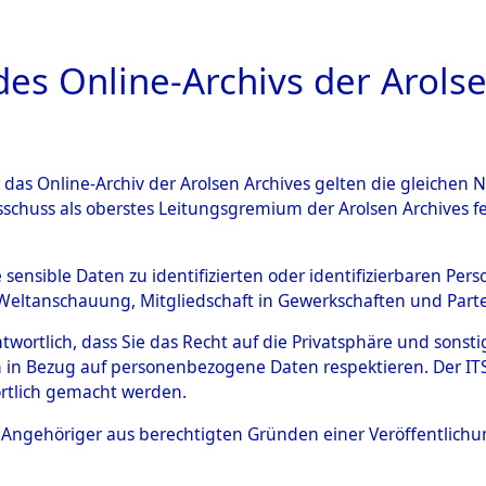
a
A
es Online-Archivs der Arolse
DIGITAL COLLEC
r das Online-Archiv der Arolsen Archives gelten die gleiche
ESCHREIBUNG
ARCHIVALE
ÜBERSICHT
BILD
sschuss als oberstes Leitungsgremium der Arolsen Archives 
tionslager Natzweiler: Nach
e sensible Daten zu identifizierten oder identifizierbaren Pe
Weltanschauung, Mitgliedschaft in Gewerkschaften und Partei
d das Kommando Bisingen: II
antwortlich, dass Sie das Recht auf die Privatsphäre und sons
 des Personnes Déplacées", "
 in Bezug auf personenbezogene Daten respektieren. Der ITS k
rtlich gemacht werden.
2125200)
ls Angehöriger aus berechtigten Gründen einer Veröffentlic