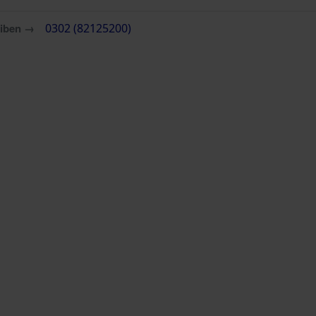
eiben →
0302 (82125200)