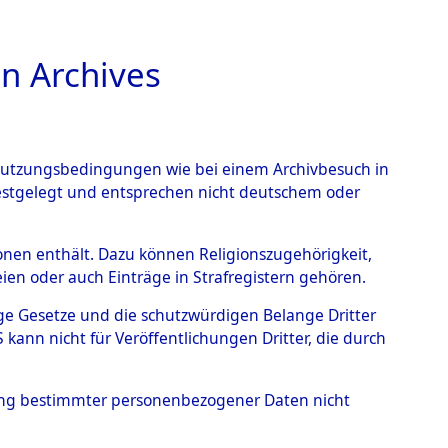
n Archives
TIONS ONLINE
n Nutzungsbedingungen wie bei einem Archivbesuch in
festgelegt und entsprechen nicht deutschem oder
kriegs-Dokumente
rsonen enthält. Dazu können Religionszugehörigkeit,
en oder auch Einträge in Strafregistern gehören.
I. Exhumierungen
tige Gesetze und die schutzwürdigen Belange Dritter
Elements D´Identification"
ann nicht für Veröffentlichungen Dritter, die durch
hung bestimmter personenbezogener Daten nicht