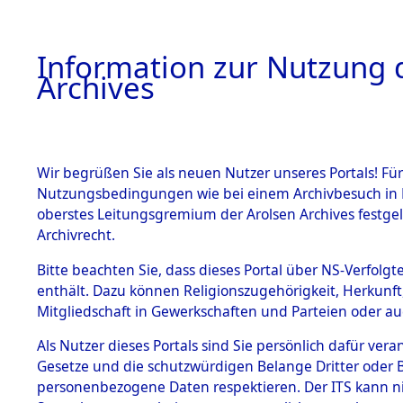
Information zur Nutzung d
Archives
HOME
BESTANDSBESCHREIBUNG
ARCHIVAL
Wir begrüßen Sie als neuen Nutzer unseres Portals! Für
Nutzungsbedingungen wie bei einem Archivbesuch in B
oberstes Leitungsgremium der Arolsen Archives festg
Archivrecht.
BESTÄNDE
Bitte beachten Sie, dass dieses Portal über NS-Verfolgte
Konzentrat
enthält. Dazu können Religionszugehörigkeit, Herkunf
Mitgliedschaft in Gewerkschaften und Parteien oder auc
Nachkrieg
1.
Inhaftierungsdoku
mente
Als Nutzer dieses Portals sind Sie persönlich dafür vera
Kommando B
Gesetze und die schutzwürdigen Belange Dritter oder B
5. Verschiedenes
personenbezogene Daten respektieren. Der ITS kann nic
5.3