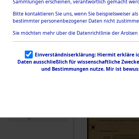
Exhumieru
Sammlungen erscheinen, verantwortlich gemacht wer
Todesmärsche
Personnes
5.3.1 Alliierte
Bitte
kontaktieren
Sie uns, wenn Sie beispielsweiser al
Erhebungen
bestimmter personenbezogener Daten nicht zustimme
zu
´Identifica
Todesmärsch
en
Sie möchten mehr über die Datenrichtlinie der Arolsen
5.3.2
Versuchte
Identifizierun
Einverständniserklärung: Hiermit erkläre 
g
Daten ausschließlich für wissenschaftliche Zwec
5.3.3
Todesmärsch
und Bestimmungen nutze. Mir ist bewus
e /
Identifikation
unbekannter
Toter
5.3.5
Grabermittlu
ng /
Friedhofsplän
e