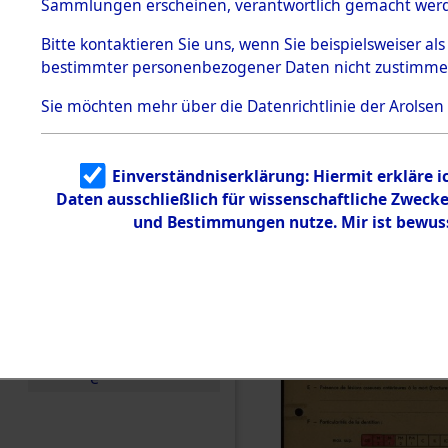
Exhumieru
Sammlungen erscheinen, verantwortlich gemacht wer
Todesmärsche
Personnes
5.3.1 Alliierte
Bitte
kontaktieren
Sie uns, wenn Sie beispielsweiser al
Erhebungen
bestimmter personenbezogener Daten nicht zustimme
zu
´Identifica
Todesmärsch
en
Sie möchten mehr über die Datenrichtlinie der Arolsen
5.3.2
Versuchte
Identifizierun
Einverständniserklärung: Hiermit erkläre 
g
Daten ausschließlich für wissenschaftliche Zwec
5.3.3
Todesmärsch
und Bestimmungen nutze. Mir ist bewus
e /
Identifikation
unbekannter
Toter
5.3.5
Grabermittlu
ng /
Friedhofsplän
e