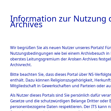
Information zur Nutzung d
Archives
HOME
BESTANDSBESCHREIBUNG
ARCHIVAL
Wir begrüßen Sie als neuen Nutzer unseres Portals! Für
Nutzungsbedingungen wie bei einem Archivbesuch in B
oberstes Leitungsgremium der Arolsen Archives festg
Archivrecht.
BESTÄNDE
Bitte beachten Sie, dass dieses Portal über NS-Verfolgte
Konzentrat
enthält. Dazu können Religionszugehörigkeit, Herkunf
Mitgliedschaft in Gewerkschaften und Parteien oder auc
Nachkrieg
1.
Inhaftierungsdoku
mente
Als Nutzer dieses Portals sind Sie persönlich dafür vera
Kommando B
Gesetze und die schutzwürdigen Belange Dritter oder B
5. Verschiedenes
personenbezogene Daten respektieren. Der ITS kann nic
5.3