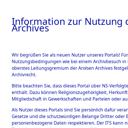
Information zur Nutzung d
Archives
HOME
BESTANDSBESCHREIBUNG
ARCHIVAL
Wir begrüßen Sie als neuen Nutzer unseres Portals! Für
Nutzungsbedingungen wie bei einem Archivbesuch in B
oberstes Leitungsgremium der Arolsen Archives festg
Archivrecht.
BESTÄNDE
Bitte beachten Sie, dass dieses Portal über NS-Verfolgte
Konzentrat
enthält. Dazu können Religionszugehörigkeit, Herkunf
Mitgliedschaft in Gewerkschaften und Parteien oder auc
Nachkrieg
1.
Inhaftierungsdoku
mente
Als Nutzer dieses Portals sind Sie persönlich dafür vera
Kommando B
Gesetze und die schutzwürdigen Belange Dritter oder B
5. Verschiedenes
personenbezogene Daten respektieren. Der ITS kann nic
5.3