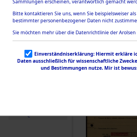
Exhumieru
Sammlungen erscheinen, verantwortlich gemacht wer
Todesmärsche
Personnes
5.3.1 Alliierte
Bitte
kontaktieren
Sie uns, wenn Sie beispielsweiser al
Erhebungen
bestimmter personenbezogener Daten nicht zustimme
zu
´Identifica
Todesmärsch
en
Sie möchten mehr über die Datenrichtlinie der Arolsen
5.3.2
Versuchte
Identifizierun
Einverständniserklärung: Hiermit erkläre 
g
Daten ausschließlich für wissenschaftliche Zwec
5.3.3
Todesmärsch
und Bestimmungen nutze. Mir ist bewus
e /
Identifikation
unbekannter
Toter
5.3.5
Grabermittlu
ng /
Friedhofsplän
e