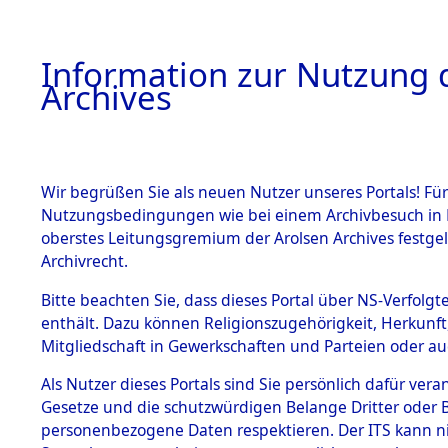
Information zur Nutzung d
Archives
HOME
BESTANDSBESCHREIBUNG
ARCHIVAL
Wir begrüßen Sie als neuen Nutzer unseres Portals! Für
Nutzungsbedingungen wie bei einem Archivbesuch in B
oberstes Leitungsgremium der Arolsen Archives festg
Archivrecht.
BESTÄNDE
Bitte beachten Sie, dass dieses Portal über NS-Verfolgte
Konzentrat
enthält. Dazu können Religionszugehörigkeit, Herkunf
Mitgliedschaft in Gewerkschaften und Parteien oder auc
Nachkrieg
1.
Inhaftierungsdoku
mente
Als Nutzer dieses Portals sind Sie persönlich dafür vera
Kommando B
Gesetze und die schutzwürdigen Belange Dritter oder B
5. Verschiedenes
personenbezogene Daten respektieren. Der ITS kann nic
5.3