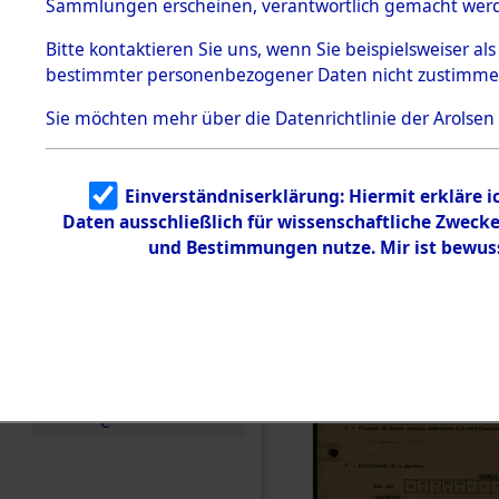
Exhumieru
Sammlungen erscheinen, verantwortlich gemacht wer
Todesmärsche
Personnes
5.3.1 Alliierte
Bitte
kontaktieren
Sie uns, wenn Sie beispielsweiser al
Erhebungen
bestimmter personenbezogener Daten nicht zustimme
zu
´Identifica
Todesmärsch
en
Sie möchten mehr über die Datenrichtlinie der Arolsen
5.3.2
Versuchte
Identifizierun
Einverständniserklärung: Hiermit erkläre 
g
Daten ausschließlich für wissenschaftliche Zwec
5.3.3
Todesmärsch
und Bestimmungen nutze. Mir ist bewus
e /
Identifikation
unbekannter
Toter
5.3.5
Grabermittlu
ng /
Friedhofsplän
e