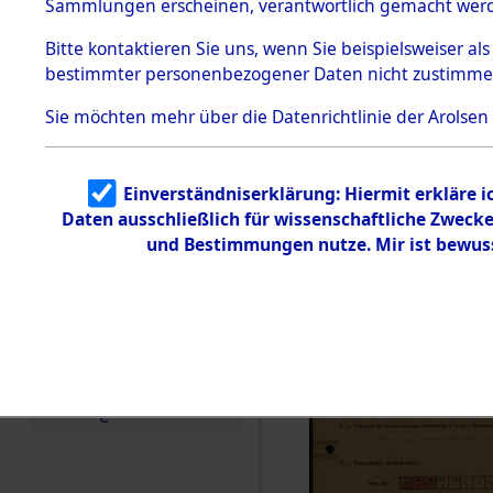
Exhumieru
Sammlungen erscheinen, verantwortlich gemacht wer
Todesmärsche
Personnes
5.3.1 Alliierte
Bitte
kontaktieren
Sie uns, wenn Sie beispielsweiser al
Erhebungen
bestimmter personenbezogener Daten nicht zustimme
zu
´Identifica
Todesmärsch
en
Sie möchten mehr über die Datenrichtlinie der Arolsen
5.3.2
Versuchte
Identifizierun
Einverständniserklärung: Hiermit erkläre 
g
Daten ausschließlich für wissenschaftliche Zwec
5.3.3
Todesmärsch
und Bestimmungen nutze. Mir ist bewus
e /
Identifikation
unbekannter
Toter
5.3.5
Grabermittlu
ng /
Friedhofsplän
e