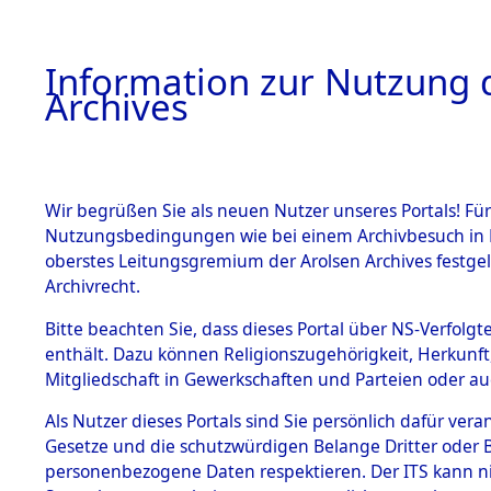
Information zur Nutzung d
Archives
HOME
BESTANDSBESCHREIBUNG
ARCHIVAL
Wir begrüßen Sie als neuen Nutzer unseres Portals! Für
Nutzungsbedingungen wie bei einem Archivbesuch in B
oberstes Leitungsgremium der Arolsen Archives festg
Archivrecht.
BESTÄNDE
Bitte beachten Sie, dass dieses Portal über NS-Verfolgte
Konzentrat
enthält. Dazu können Religionszugehörigkeit, Herkunf
Mitgliedschaft in Gewerkschaften und Parteien oder auc
Nachkrieg
1.
Inhaftierungsdoku
mente
Als Nutzer dieses Portals sind Sie persönlich dafür vera
Kommando B
Gesetze und die schutzwürdigen Belange Dritter oder B
5. Verschiedenes
personenbezogene Daten respektieren. Der ITS kann nic
5.3