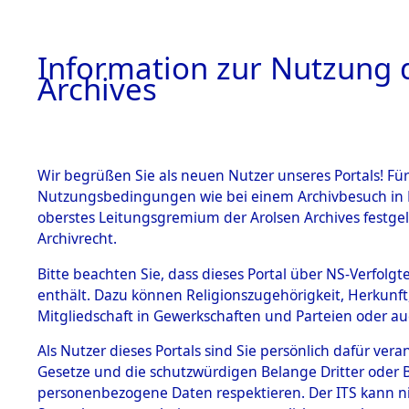
Information zur Nutzung d
Archives
HOME
BESTANDSBESCHREIBUNG
ARCHIVAL
Wir begrüßen Sie als neuen Nutzer unseres Portals! Für
Nutzungsbedingungen wie bei einem Archivbesuch in B
oberstes Leitungsgremium der Arolsen Archives festg
Archivrecht.
BESTÄNDE
Bitte beachten Sie, dass dieses Portal über NS-Verfolgte
Konzentrat
enthält. Dazu können Religionszugehörigkeit, Herkunf
Mitgliedschaft in Gewerkschaften und Parteien oder auc
Nachkrieg
1.
Inhaftierungsdoku
mente
Als Nutzer dieses Portals sind Sie persönlich dafür vera
Kommando B
Gesetze und die schutzwürdigen Belange Dritter oder B
5. Verschiedenes
personenbezogene Daten respektieren. Der ITS kann nic
5.3