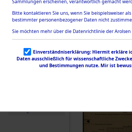
Exhumieru
Sammlungen erscheinen, verantwortlich gemacht wer
Todesmärsche
Personnes
5.3.1 Alliierte
Bitte
kontaktieren
Sie uns, wenn Sie beispielsweiser al
Erhebungen
bestimmter personenbezogener Daten nicht zustimme
zu
´Identifica
Todesmärsch
en
Sie möchten mehr über die Datenrichtlinie der Arolsen
5.3.2
Versuchte
Identifizierun
Einverständniserklärung: Hiermit erkläre 
g
Daten ausschließlich für wissenschaftliche Zwec
5.3.3
Todesmärsch
und Bestimmungen nutze. Mir ist bewus
e /
Identifikation
unbekannter
Toter
5.3.5
Grabermittlu
ng /
Friedhofsplän
e