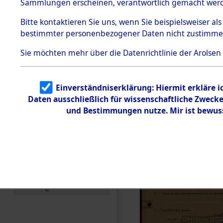
Exhumieru
Sammlungen erscheinen, verantwortlich gemacht wer
Todesmärsche
Personnes
5.3.1 Alliierte
Bitte
kontaktieren
Sie uns, wenn Sie beispielsweiser al
Erhebungen
bestimmter personenbezogener Daten nicht zustimme
zu
´Identifica
Todesmärsch
en
Sie möchten mehr über die Datenrichtlinie der Arolsen
5.3.2
Versuchte
Identifizierun
Einverständniserklärung: Hiermit erkläre 
g
Daten ausschließlich für wissenschaftliche Zwec
5.3.3
Todesmärsch
und Bestimmungen nutze. Mir ist bewus
e /
Identifikation
unbekannter
Toter
5.3.5
Grabermittlu
ng /
Friedhofsplän
e