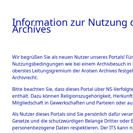
Information zur Nutzung d
Archives
HOME
BESTANDSBESCHREIBUNG
ARCHIVAL
Wir begrüßen Sie als neuen Nutzer unseres Portals! Für
Nutzungsbedingungen wie bei einem Archivbesuch in B
oberstes Leitungsgremium der Arolsen Archives festg
Archivrecht.
BESTÄNDE
Bitte beachten Sie, dass dieses Portal über NS-Verfolgte
Konzentrat
enthält. Dazu können Religionszugehörigkeit, Herkunf
Mitgliedschaft in Gewerkschaften und Parteien oder auc
Nachkrieg
1.
Inhaftierungsdoku
mente
Als Nutzer dieses Portals sind Sie persönlich dafür vera
Kommando B
Gesetze und die schutzwürdigen Belange Dritter oder B
5. Verschiedenes
personenbezogene Daten respektieren. Der ITS kann nic
5.3