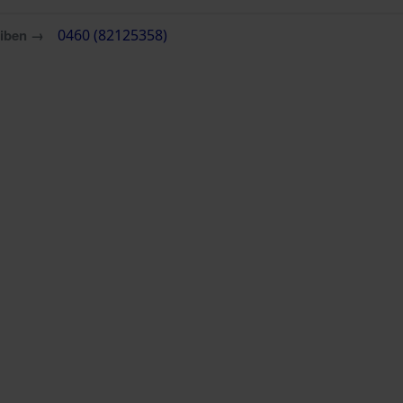
eiben →
0460 (82125358)