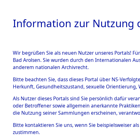
Information zur Nutzung d
Wir begrüßen Sie als neuen Nutzer unseres Portals! Fü
HOME
BESTANDSB
Bad Arolsen. Sie wurden durch den Internationalen Au
anderem nationalen Archivrecht.
BESTÄNDE
Konzentra
Bitte beachten Sie, dass dieses Portal über NS-Verfolgt
Herkunft, Gesundheitszustand, sexuelle Orientierung, 
betreffen
1.
Inhaftierungsdoku
Als Nutzer dieses Portals sind Sie persönlich dafür ver
mente
"Direction
oder Betroffener sowie allgemein anerkannte Praktiken
5. Verschiedenes
die Nutzung seiner Sammlungen erscheinen, verantwo
5.3
→
0460 (8
Bitte
kontaktieren
Sie uns, wenn Sie beispielsweiser a
Todesmärsche
zustimmen.
5.3.1 Alliierte
Erhebungen