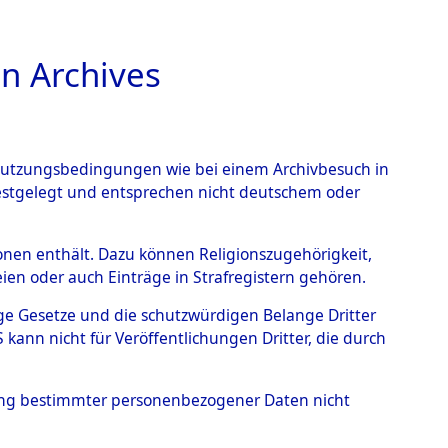
n Archives
TIONS ONLINE
n Nutzungsbedingungen wie bei einem Archivbesuch in
festgelegt und entsprechen nicht deutschem oder
kriegs-Dokumente
rsonen enthält. Dazu können Religionszugehörigkeit,
en oder auch Einträge in Strafregistern gehören.
I. Exhumierungen
tige Gesetze und die schutzwürdigen Belange Dritter
Elements D´Identification"
ann nicht für Veröffentlichungen Dritter, die durch
hung bestimmter personenbezogener Daten nicht