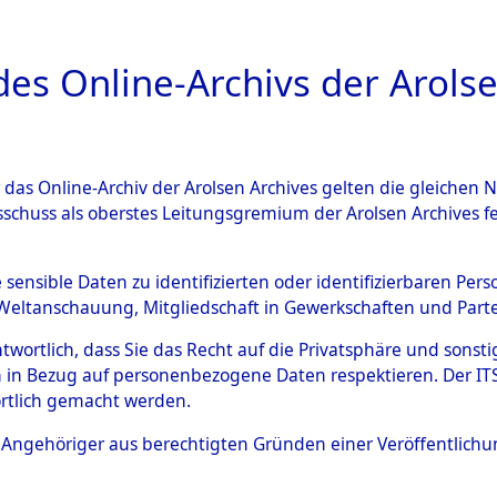
a
A
es Online-Archivs der Arolse
DIGITAL COLLEC
r das Online-Archiv der Arolsen Archives gelten die gleiche
ESCHREIBUNG
ARCHIVALE
ÜBERSICHT
BILD
sschuss als oberstes Leitungsgremium der Arolsen Archives 
tionslager Natzweiler: Nach
e sensible Daten zu identifizierten oder identifizierbaren Pe
Weltanschauung, Mitgliedschaft in Gewerkschaften und Partei
d das Kommando Bisingen: II
antwortlich, dass Sie das Recht auf die Privatsphäre und sons
 des Personnes Déplacées", "
 in Bezug auf personenbezogene Daten respektieren. Der ITS k
rtlich gemacht werden.
2125358)
ls Angehöriger aus berechtigten Gründen einer Veröffentlic