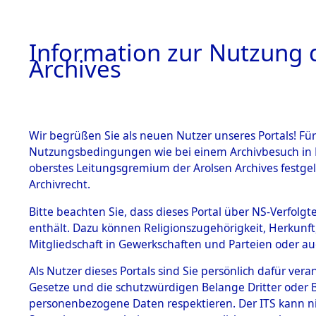
Information zur Nutzung d
Archives
HOME
BESTANDSBESCHREIBUNG
ARCHIVAL
Wir begrüßen Sie als neuen Nutzer unseres Portals! Für
Nutzungsbedingungen wie bei einem Archivbesuch in B
oberstes Leitungsgremium der Arolsen Archives festg
Archivrecht.
BESTÄNDE
Bitte beachten Sie, dass dieses Portal über NS-Verfolgte
Konzentrat
enthält. Dazu können Religionszugehörigkeit, Herkunf
Mitgliedschaft in Gewerkschaften und Parteien oder auc
Nachkrieg
1.
Inhaftierungsdoku
mente
Als Nutzer dieses Portals sind Sie persönlich dafür vera
Kommando B
Gesetze und die schutzwürdigen Belange Dritter oder B
5. Verschiedenes
personenbezogene Daten respektieren. Der ITS kann nic
5.3