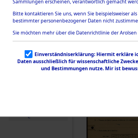
Exhumieru
Sammlungen erscheinen, verantwortlich gemacht wer
Todesmärsche
Personnes
5.3.1 Alliierte
Bitte
kontaktieren
Sie uns, wenn Sie beispielsweiser al
Erhebungen
bestimmter personenbezogener Daten nicht zustimme
zu
´Identifica
Todesmärsch
en
Sie möchten mehr über die Datenrichtlinie der Arolsen
5.3.2
Versuchte
Identifizierun
Einverständniserklärung: Hiermit erkläre 
g
Daten ausschließlich für wissenschaftliche Zwec
5.3.3
Todesmärsch
und Bestimmungen nutze. Mir ist bewus
e /
Identifikation
unbekannter
Toter
5.3.5
Grabermittlu
ng /
Friedhofsplän
e