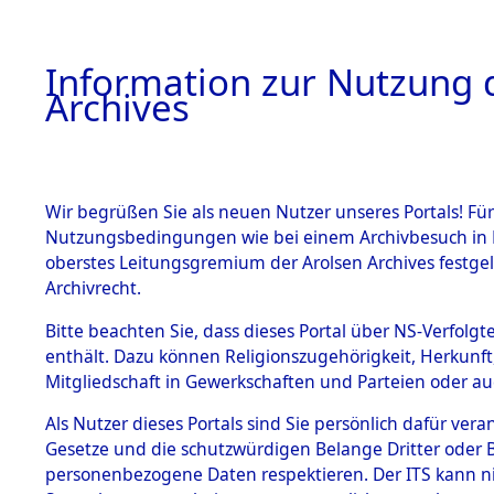
Information zur Nutzung d
Archives
HOME
BESTANDSBESCHREIBUNG
ARCHIVAL
Wir begrüßen Sie als neuen Nutzer unseres Portals! Für
Nutzungsbedingungen wie bei einem Archivbesuch in B
oberstes Leitungsgremium der Arolsen Archives festg
Archivrecht.
BESTÄNDE
Bitte beachten Sie, dass dieses Portal über NS-Verfolgte
Konzentrat
enthält. Dazu können Religionszugehörigkeit, Herkunf
Mitgliedschaft in Gewerkschaften und Parteien oder auc
Nachkrieg
1.
Inhaftierungsdoku
mente
Als Nutzer dieses Portals sind Sie persönlich dafür vera
Kommando B
Gesetze und die schutzwürdigen Belange Dritter oder B
5. Verschiedenes
personenbezogene Daten respektieren. Der ITS kann nic
5.3