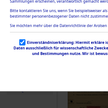
Exhumieru
Sammlungen erscheinen, verantwortlich gemacht wer
Todesmärsche
Personnes
5.3.1 Alliierte
Bitte
kontaktieren
Sie uns, wenn Sie beispielsweiser al
Erhebungen
bestimmter personenbezogener Daten nicht zustimme
zu
´Identifica
Todesmärsch
en
Sie möchten mehr über die Datenrichtlinie der Arolsen
5.3.2
Versuchte
Identifizierun
Einverständniserklärung: Hiermit erkläre 
g
Daten ausschließlich für wissenschaftliche Zwec
5.3.3
Todesmärsch
und Bestimmungen nutze. Mir ist bewus
e /
Identifikation
unbekannter
Toter
5.3.5
Grabermittlu
ng /
Friedhofsplän
e