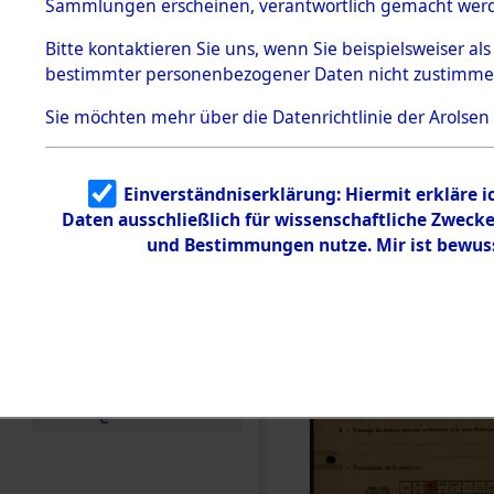
Exhumieru
Sammlungen erscheinen, verantwortlich gemacht wer
Todesmärsche
Personnes
5.3.1 Alliierte
Bitte
kontaktieren
Sie uns, wenn Sie beispielsweiser al
Erhebungen
bestimmter personenbezogener Daten nicht zustimme
zu
´Identifica
Todesmärsch
en
Sie möchten mehr über die Datenrichtlinie der Arolsen
5.3.2
Versuchte
Identifizierun
Einverständniserklärung: Hiermit erkläre 
g
Daten ausschließlich für wissenschaftliche Zwec
5.3.3
Todesmärsch
und Bestimmungen nutze. Mir ist bewus
e /
Identifikation
unbekannter
Toter
5.3.5
Grabermittlu
ng /
Friedhofsplän
e