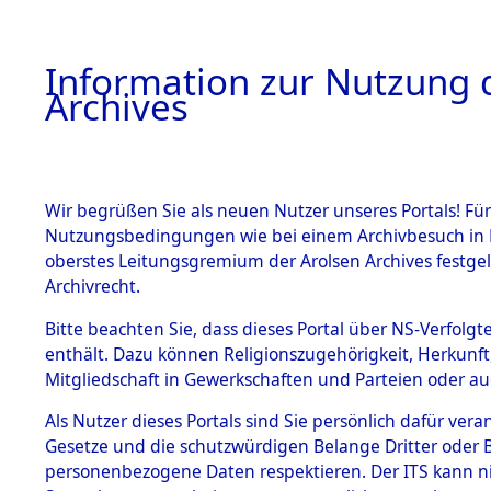
Information zur Nutzung d
Archives
HOME
BESTANDSBESCHREIBUNG
ARCHIVAL
Wir begrüßen Sie als neuen Nutzer unseres Portals! Für
Nutzungsbedingungen wie bei einem Archivbesuch in B
oberstes Leitungsgremium der Arolsen Archives festg
Archivrecht.
BESTÄNDE
Bitte beachten Sie, dass dieses Portal über NS-Verfolgte
Konzentrat
enthält. Dazu können Religionszugehörigkeit, Herkunf
Mitgliedschaft in Gewerkschaften und Parteien oder auc
Nachkrieg
1.
Inhaftierungsdoku
mente
Als Nutzer dieses Portals sind Sie persönlich dafür vera
Kommando B
Gesetze und die schutzwürdigen Belange Dritter oder B
5. Verschiedenes
personenbezogene Daten respektieren. Der ITS kann nic
5.3