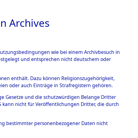
n Archives
TIONS ONLINE
n Nutzungsbedingungen wie bei einem Archivbesuch in
festgelegt und entsprechen nicht deutschem oder
kriegs-Dokumente
rsonen enthält. Dazu können Religionszugehörigkeit,
en oder auch Einträge in Strafregistern gehören.
I. Exhumierungen
tige Gesetze und die schutzwürdigen Belange Dritter
Elements D´Identification"
ann nicht für Veröffentlichungen Dritter, die durch
hung bestimmter personenbezogener Daten nicht