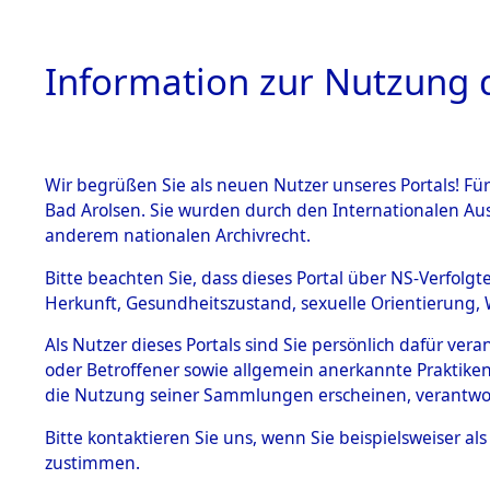
Information zur Nutzung d
Wir begrüßen Sie als neuen Nutzer unseres Portals! Fü
HOME
BESTANDSB
Bad Arolsen. Sie wurden durch den Internationalen Au
anderem nationalen Archivrecht.
BESTÄNDE
Konzentra
Bitte beachten Sie, dass dieses Portal über NS-Verfolgt
Herkunft, Gesundheitszustand, sexuelle Orientierung, 
betreffen
1.
Inhaftierungsdoku
Als Nutzer dieses Portals sind Sie persönlich dafür ver
mente
"Direction
oder Betroffener sowie allgemein anerkannte Praktiken
5. Verschiedenes
die Nutzung seiner Sammlungen erscheinen, verantwo
5.3
→
0542 (8
Bitte
kontaktieren
Sie uns, wenn Sie beispielsweiser a
Todesmärsche
zustimmen.
5.3.1 Alliierte
Erhebungen