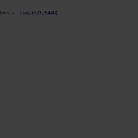
eiben →
0542 (82125440)