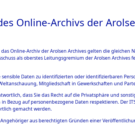
a
A
es Online-Archivs der Arolse
DIGITAL COLLEC
r das Online-Archiv der Arolsen Archives gelten die gleiche
ESCHREIBUNG
ARCHIVALE
ÜBERSICHT
BILD
sschuss als oberstes Leitungsgremium der Arolsen Archives 
tionslager Natzweiler: Nach
e sensible Daten zu identifizierten oder identifizierbaren Pe
Weltanschauung, Mitgliedschaft in Gewerkschaften und Partei
d das Kommando Bisingen: II
antwortlich, dass Sie das Recht auf die Privatsphäre und sons
 des Personnes Déplacées", "
 in Bezug auf personenbezogene Daten respektieren. Der ITS k
rtlich gemacht werden.
2125440)
ls Angehöriger aus berechtigten Gründen einer Veröffentlic