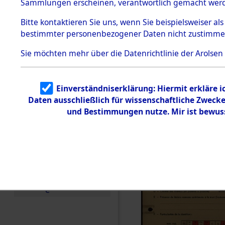
Exhumieru
Sammlungen erscheinen, verantwortlich gemacht wer
Todesmärsche
Personnes
5.3.1 Alliierte
Bitte
kontaktieren
Sie uns, wenn Sie beispielsweiser al
Erhebungen
bestimmter personenbezogener Daten nicht zustimme
zu
´Identifica
Todesmärsch
en
Sie möchten mehr über die Datenrichtlinie der Arolsen
5.3.2
Versuchte
Identifizierun
Einverständniserklärung: Hiermit erkläre 
g
Daten ausschließlich für wissenschaftliche Zwec
5.3.3
Todesmärsch
und Bestimmungen nutze. Mir ist bewus
e /
Identifikation
unbekannter
Toter
5.3.5
Grabermittlu
ng /
Friedhofsplän
e