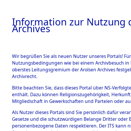
Information zur Nutzung d
Archives
HOME
BESTANDSBESCHREIBUNG
ARCHIVAL
Wir begrüßen Sie als neuen Nutzer unseres Portals! Für
Nutzungsbedingungen wie bei einem Archivbesuch in B
oberstes Leitungsgremium der Arolsen Archives festg
Archivrecht.
BESTÄNDE
Bitte beachten Sie, dass dieses Portal über NS-Verfolgte
Konzentrat
enthält. Dazu können Religionszugehörigkeit, Herkunf
Mitgliedschaft in Gewerkschaften und Parteien oder auc
Nachkrieg
1.
Inhaftierungsdoku
mente
Als Nutzer dieses Portals sind Sie persönlich dafür vera
Kommando B
Gesetze und die schutzwürdigen Belange Dritter oder B
5. Verschiedenes
personenbezogene Daten respektieren. Der ITS kann nic
5.3