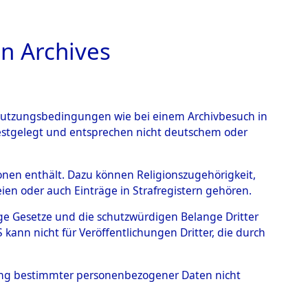
n Archives
TIONS ONLINE
n Nutzungsbedingungen wie bei einem Archivbesuch in
festgelegt und entsprechen nicht deutschem oder
riegs-Dokumente
rsonen enthält. Dazu können Religionszugehörigkeit,
en oder auch Einträge in Strafregistern gehören.
 hauptsächlich
tige Gesetze und die schutzwürdigen Belange Dritter
ann nicht für Veröffentlichungen Dritter, die durch
 Verstorbenen
→
0010
hung bestimmter personenbezogener Daten nicht