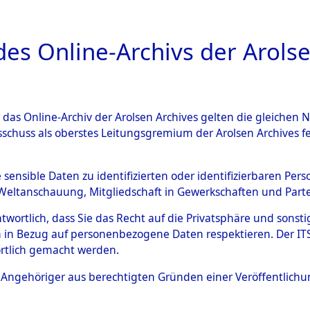
a
A
es Online-Archivs der Arolse
DIGITAL COLLEC
r das Online-Archiv der Arolsen Archives gelten die gleiche
ESCHREIBUNG
ARCHIVALE
ÜBERSICHT
BILD
sschuss als oberstes Leitungsgremium der Arolsen Archives 
tionlager Natzweiler: Nachk
e sensible Daten zu identifizierten oder identifizierbaren Pe
Weltanschauung, Mitgliedschaft in Gewerkschaften und Partei
d das Kommando Schörzingen:
antwortlich, dass Sie das Recht auf die Privatsphäre und sons
 in Bezug auf personenbezogene Daten respektieren. Der ITS k
isten, Karten und Listen von
rtlich gemacht werden.
)
ls Angehöriger aus berechtigten Gründen einer Veröffentlic