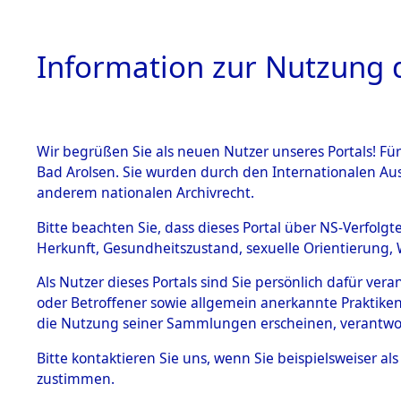
Information zur Nutzung d
Wir begrüßen Sie als neuen Nutzer unseres Portals! Fü
HOME
BESTANDSB
Bad Arolsen. Sie wurden durch den Internationalen Au
anderem nationalen Archivrecht.
BESTÄNDE
Konzentra
Bitte beachten Sie, dass dieses Portal über NS-Verfolgt
Herkunft, Gesundheitszustand, sexuelle Orientierung, 
betreffen
1.
Inhaftierungsdoku
Als Nutzer dieses Portals sind Sie persönlich dafür ver
mente
oder Betroffener sowie allgemein anerkannte Praktiken
Friedhofsl
5. Verschiedenes
die Nutzung seiner Sammlungen erscheinen, verantwo
5.3
(82125865
Bitte
kontaktieren
Sie uns, wenn Sie beispielsweiser a
Todesmärsche
zustimmen.
5.3.1 Alliierte
Erhebungen