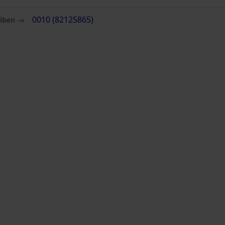
eiben →
0010 (82125865)