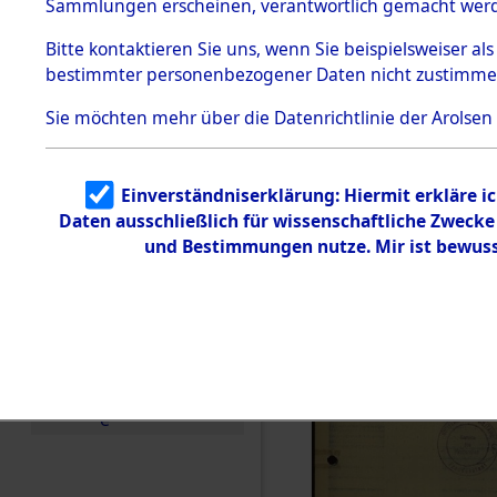
hauptsächl
Sammlungen erscheinen, verantwortlich gemacht wer
Todesmärsche
5.3.1 Alliierte
und Listen
Bitte
kontaktieren
Sie uns, wenn Sie beispielsweiser al
Erhebungen
bestimmter personenbezogener Daten nicht zustimme
zu
(82125880
Todesmärsch
en
Sie möchten mehr über die Datenrichtlinie der Arolsen
5.3.2
Versuchte
Identifizierun
Einverständniserklärung: Hiermit erkläre i
g
Daten ausschließlich für wissenschaftliche Zweck
5.3.3
Todesmärsch
und Bestimmungen nutze. Mir ist bewuss
e /
Identifikation
unbekannter
Toter
5.3.5
Grabermittlu
ng /
Friedhofsplän
e