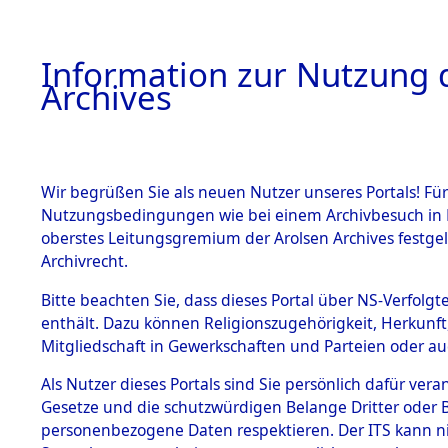
Information zur Nutzung d
Archives
HOME
BESTANDSBESCHREIBUNG
ARCHIVAL
Wir begrüßen Sie als neuen Nutzer unseres Portals! Für
Nutzungsbedingungen wie bei einem Archivbesuch in B
oberstes Leitungsgremium der Arolsen Archives festg
Archivrecht.
BESTÄNDE
Bitte beachten Sie, dass dieses Portal über NS-Verfolgte
Konzentrat
enthält. Dazu können Religionszugehörigkeit, Herkunf
Mitgliedschaft in Gewerkschaften und Parteien oder auc
Nachkrieg
1.
Inhaftierungsdoku
mente
Als Nutzer dieses Portals sind Sie persönlich dafür vera
Kommando 
Gesetze und die schutzwürdigen Belange Dritter oder B
5. Verschiedenes
personenbezogene Daten respektieren. Der ITS kann nic
5.3