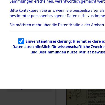
hauptsächl
Sammlungen erscheinen, verantwortlich gemacht wer
Todesmärsche
5.3.1 Alliierte
und Listen
Bitte
kontaktieren
Sie uns, wenn Sie beispielsweiser al
Erhebungen
bestimmter personenbezogener Daten nicht zustimme
zu
(82125949
Todesmärsch
en
Sie möchten mehr über die Datenrichtlinie der Arolsen
5.3.2
Versuchte
Identifizierun
Einverständniserklärung: Hiermit erkläre i
g
Daten ausschließlich für wissenschaftliche Zweck
5.3.3
Todesmärsch
und Bestimmungen nutze. Mir ist bewuss
e /
Identifikation
unbekannter
Toter
5.3.5
Grabermittlu
ng /
Friedhofsplän
e