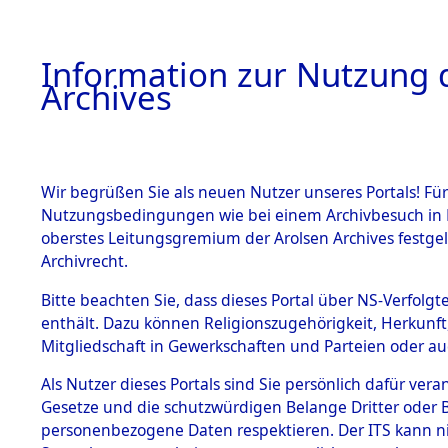
Information zur Nutzung d
Archives
HOME
BESTANDSBESCHREIBUNG
ARCHIVAL
Wir begrüßen Sie als neuen Nutzer unseres Portals! Für
Nutzungsbedingungen wie bei einem Archivbesuch in B
oberstes Leitungsgremium der Arolsen Archives festg
Archivrecht.
BESTÄNDE
Bitte beachten Sie, dass dieses Portal über NS-Verfolgte
Konzentrat
enthält. Dazu können Religionszugehörigkeit, Herkunf
Mitgliedschaft in Gewerkschaften und Parteien oder auc
Nachkrieg
1.
Inhaftierungsdoku
mente
Als Nutzer dieses Portals sind Sie persönlich dafür vera
Kommando 
Gesetze und die schutzwürdigen Belange Dritter oder B
5. Verschiedenes
personenbezogene Daten respektieren. Der ITS kann nic
5.3