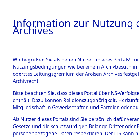
Information zur Nutzung d
Archives
HOME
BESTANDSBESCHREIBUNG
ARCHIVAL
Wir begrüßen Sie als neuen Nutzer unseres Portals! Für
Nutzungsbedingungen wie bei einem Archivbesuch in B
oberstes Leitungsgremium der Arolsen Archives festg
Archivrecht.
BESTÄNDE
Bitte beachten Sie, dass dieses Portal über NS-Verfolgte
Konzentrat
enthält. Dazu können Religionszugehörigkeit, Herkunf
Mitgliedschaft in Gewerkschaften und Parteien oder auc
Nachkrieg
1.
Inhaftierungsdoku
mente
Als Nutzer dieses Portals sind Sie persönlich dafür vera
Kommando 
Gesetze und die schutzwürdigen Belange Dritter oder B
5. Verschiedenes
personenbezogene Daten respektieren. Der ITS kann nic
5.3