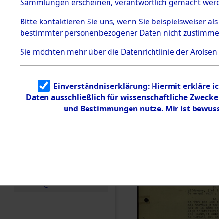
hauptsächl
Sammlungen erscheinen, verantwortlich gemacht wer
Todesmärsche
5.3.1 Alliierte
und Listen
Bitte
kontaktieren
Sie uns, wenn Sie beispielsweiser al
Erhebungen
bestimmter personenbezogener Daten nicht zustimme
zu
(82125964
Todesmärsch
en
Sie möchten mehr über die Datenrichtlinie der Arolsen
5.3.2
Versuchte
Identifizierun
Einverständniserklärung: Hiermit erkläre i
g
Daten ausschließlich für wissenschaftliche Zweck
5.3.3
Todesmärsch
und Bestimmungen nutze. Mir ist bewuss
e /
Identifikation
unbekannter
Toter
5.3.5
Grabermittlu
ng /
Friedhofsplän
e