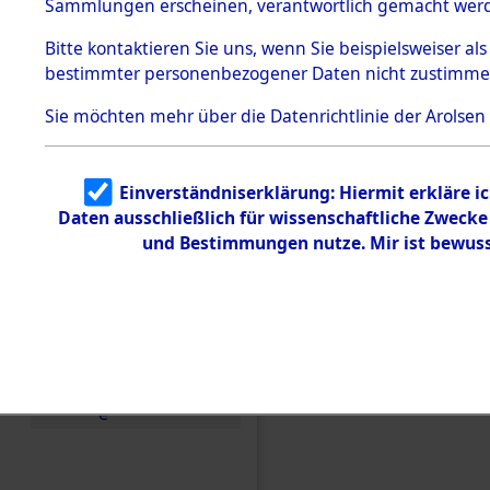
hauptsächl
Sammlungen erscheinen, verantwortlich gemacht wer
Todesmärsche
5.3.1 Alliierte
und Listen
Bitte
kontaktieren
Sie uns, wenn Sie beispielsweiser al
Erhebungen
bestimmter personenbezogener Daten nicht zustimme
zu
(82125972
Todesmärsch
en
Sie möchten mehr über die Datenrichtlinie der Arolsen
5.3.2
Versuchte
Identifizierun
Einverständniserklärung: Hiermit erkläre i
g
Daten ausschließlich für wissenschaftliche Zweck
5.3.3
Todesmärsch
und Bestimmungen nutze. Mir ist bewuss
e /
Identifikation
unbekannter
Toter
5.3.5
Grabermittlu
ng /
Friedhofsplän
e