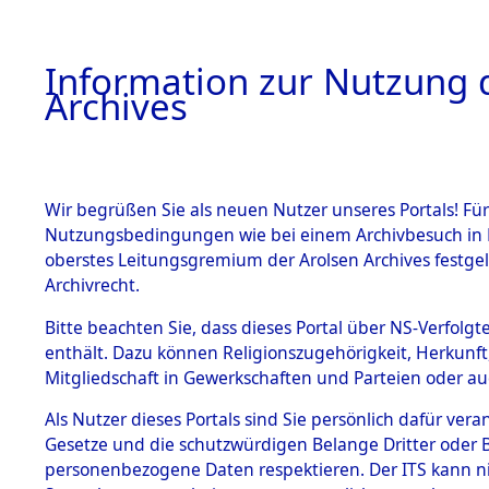
Information zur Nutzung d
Archives
HOME
BESTANDSBESCHREIBUNG
ARCHIVAL
Wir begrüßen Sie als neuen Nutzer unseres Portals! Für
Nutzungsbedingungen wie bei einem Archivbesuch in B
oberstes Leitungsgremium der Arolsen Archives festg
Archivrecht.
BESTÄNDE
Bitte beachten Sie, dass dieses Portal über NS-Verfolgte
Konzentrat
enthält. Dazu können Religionszugehörigkeit, Herkunf
Mitgliedschaft in Gewerkschaften und Parteien oder auc
Nachkrieg
1.
Inhaftierungsdoku
mente
Als Nutzer dieses Portals sind Sie persönlich dafür vera
Kommando 
Gesetze und die schutzwürdigen Belange Dritter oder B
5. Verschiedenes
personenbezogene Daten respektieren. Der ITS kann nic
5.3