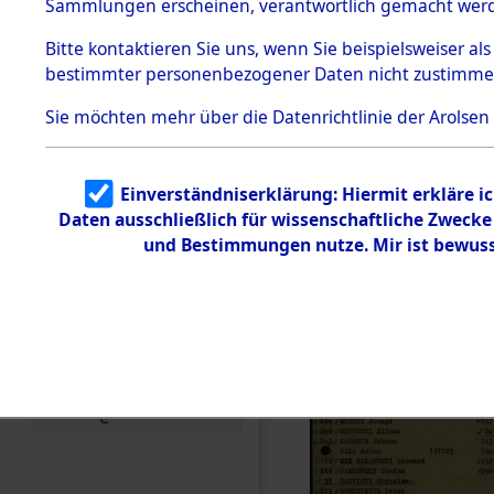
hauptsächl
Sammlungen erscheinen, verantwortlich gemacht wer
Todesmärsche
5.3.1 Alliierte
und Listen
Bitte
kontaktieren
Sie uns, wenn Sie beispielsweiser al
Erhebungen
bestimmter personenbezogener Daten nicht zustimme
zu
(82126021
Todesmärsch
en
Sie möchten mehr über die Datenrichtlinie der Arolsen
5.3.2
Versuchte
Identifizierun
Einverständniserklärung: Hiermit erkläre i
g
Daten ausschließlich für wissenschaftliche Zweck
5.3.3
Todesmärsch
und Bestimmungen nutze. Mir ist bewuss
e /
Identifikation
unbekannter
Toter
5.3.5
Grabermittlu
ng /
Friedhofsplän
e