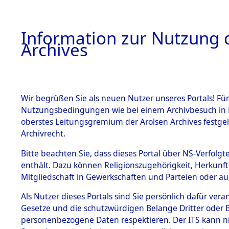
Information zur Nutzung d
Archives
HOME
BESTANDSBESCHREIBUNG
ARCHIVAL
Wir begrüßen Sie als neuen Nutzer unseres Portals! Für
Nutzungsbedingungen wie bei einem Archivbesuch in B
oberstes Leitungsgremium der Arolsen Archives festg
Archivrecht.
BESTÄNDE
Bitte beachten Sie, dass dieses Portal über NS-Verfolgte
Konzentrat
enthält. Dazu können Religionszugehörigkeit, Herkunf
Mitgliedschaft in Gewerkschaften und Parteien oder auc
Nachkrieg
1.
Inhaftierungsdoku
mente
Als Nutzer dieses Portals sind Sie persönlich dafür vera
Kommando 
Gesetze und die schutzwürdigen Belange Dritter oder B
5. Verschiedenes
personenbezogene Daten respektieren. Der ITS kann nic
5.3