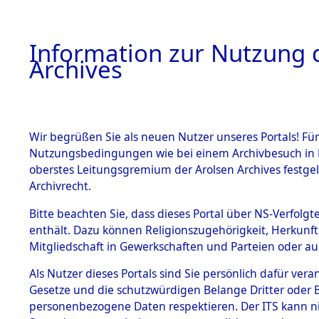
Information zur Nutzung d
Archives
HOME
BESTANDSBESCHREIBUNG
ARCHIVAL
Wir begrüßen Sie als neuen Nutzer unseres Portals! Für
Nutzungsbedingungen wie bei einem Archivbesuch in B
oberstes Leitungsgremium der Arolsen Archives festg
Archivrecht.
BESTÄNDE
Bitte beachten Sie, dass dieses Portal über NS-Verfolgte
Exhumierun
enthält. Dazu können Religionszugehörigkeit, Herkunf
Mitgliedschaft in Gewerkschaften und Parteien oder auc
auf dem T
1.
Inhaftierungsdoku
mente
Als Nutzer dieses Portals sind Sie persönlich dafür vera
Konzentrat
Gesetze und die schutzwürdigen Belange Dritter oder B
5. Verschiedenes
personenbezogene Daten respektieren. Der ITS kann nic
5.3