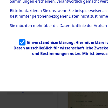
zur Befrei
Sammlungen erscheinen, verantwortlich gemacht wer
Todesmärsche
Roding) au
5.3.1 Alliierte
Bitte
kontaktieren
Sie uns, wenn Sie beispielsweiser al
Erhebungen
bestimmter personenbezogener Daten nicht zustimme
zu
Diebersrie
Todesmärsch
en
Sie möchten mehr über die Datenrichtlinie der Arolsen
ermordete
5.3.2
Versuchte
Identifizierun
Leben gek
Einverständniserklärung: Hiermit erkläre 
g
Daten ausschließlich für wissenschaftliche Zwec
5.3.3
0001 (846
Todesmärsch
und Bestimmungen nutze. Mir ist bewus
e /
Identifikation
unbekannter
Toter
5.3.5
Grabermittlu
ng /
Friedhofsplän
e