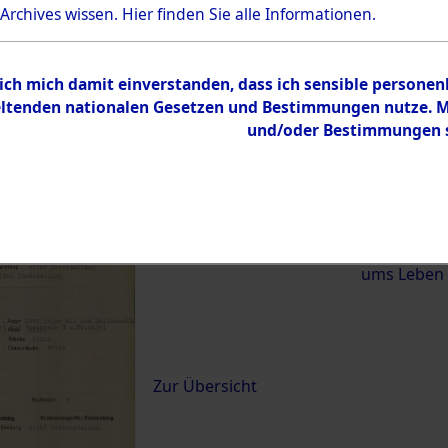
 Archives wissen.
Hier
finden Sie alle Informationen.
)
 ich mich damit einverstanden, dass ich sensible persone
0081 (84620792)
tenden nationalen Gesetzen und Bestimmungen nutze. Mir
und/oder Bestimmungen st
Übergeordnetes
Exhumierun
Dokument
vom Konzen
Wetterfeld 
Diebersrie
ums Leben
Inhalt
Zur Übersicht