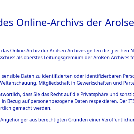
a
A
es Online-Archivs der Arolse
DIGITAL COLLEC
r das Online-Archiv der Arolsen Archives gelten die gleiche
ESCHREIBUNG
ARCHIVALE
ÜBERSICHT
BILD
sschuss als oberstes Leitungsgremium der Arolsen Archives 
ng und Identifizierung der 
e sensible Daten zu identifizierten oder identifizierbaren Pe
Weltanschauung, Mitgliedschaft in Gewerkschaften und Partei
ionslager Flossenbürg bis zu
antwortlich, dass Sie das Recht auf die Privatsphäre und sons
 Roding) auf der Strecke zwi
 in Bezug auf personenbezogene Daten respektieren. Der ITS k
rtlich gemacht werden.
1 km) ermordeten oder ander
ls Angehöriger aus berechtigten Gründen einer Veröffentlic
n 597 Häftlinge
→
0001 (8