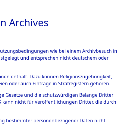
n Archives
TIONS ONLINE
n Nutzungsbedingungen wie bei einem Archivbesuch in
festgelegt und entsprechen nicht deutschem oder
auf dem Todesmarsch vom
rsonen enthält. Dazu können Religionszugehörigkeit,
en oder auch Einträge in Strafregistern gehören.
r Befreiung in Wetterfeld
tige Gesetze und die schutzwürdigen Belange Dritter
schen Diebersried und
ann nicht für Veröffentlichungen Dritter, die durch
weitig ums Leben
hung bestimmter personenbezogener Daten nicht
4620711)
→
0081