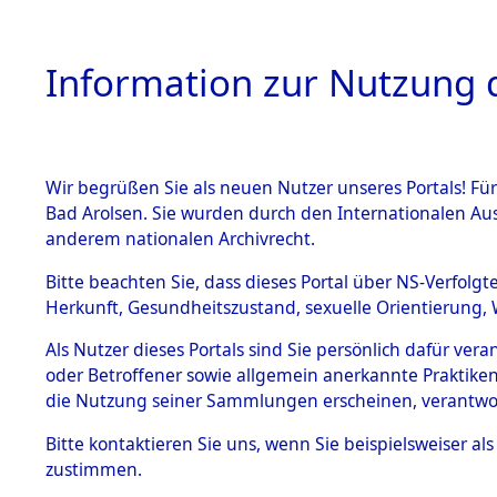
Information zur Nutzung d
Wir begrüßen Sie als neuen Nutzer unseres Portals! Fü
HOME
BESTANDSB
Bad Arolsen. Sie wurden durch den Internationalen Au
anderem nationalen Archivrecht.
BESTÄNDE
Exhumieru
Bitte beachten Sie, dass dieses Portal über NS-Verfolgt
Herkunft, Gesundheitszustand, sexuelle Orientierung, 
Konzentrat
1.
Inhaftierungsdoku
Als Nutzer dieses Portals sind Sie persönlich dafür ver
mente
(Landkreis
oder Betroffener sowie allgemein anerkannte Praktiken
5. Verschiedenes
die Nutzung seiner Sammlungen erscheinen, verantwo
Pösing (1
5.3
Bitte
kontaktieren
Sie uns, wenn Sie beispielsweiser a
Todesmärsche
zustimmen.
5.3.1 Alliierte
gekommene
Erhebungen