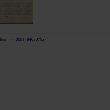
eiben →
0081 (84620792)