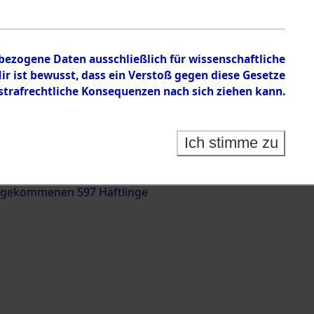
nbezogene Daten ausschließlich für wissenschaftliche
 ist bewusst, dass ein Verstoß gegen diese Gesetze
rafrechtliche Konsequenzen nach sich ziehen kann.
g und Identifizierung der auf dem Todesmarsch
trationslager Flossenbürg bis zur Befreiung in
Ich stimme zu
(Landkreis Roding) auf der Strecke zwischen
d und Pösing (11 km) ermordeten oder anderweitig
 gekommenen 597 Häftlinge