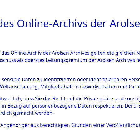
a
A
es Online-Archivs der Arolse
DIGITAL COLLEC
r das Online-Archiv der Arolsen Archives gelten die gleiche
ESCHREIBUNG
ARCHIVALE
ÜBERSICHT
BILD
sschuss als oberstes Leitungsgremium der Arolsen Archives 
ng und Identifizierung der 
e sensible Daten zu identifizierten oder identifizierbaren Pe
Weltanschauung, Mitgliedschaft in Gewerkschaften und Partei
ionslager Flossenbürg bis zu
antwortlich, dass Sie das Recht auf die Privatsphäre und sons
 Roding) auf der Strecke zwi
 in Bezug auf personenbezogene Daten respektieren. Der ITS k
rtlich gemacht werden.
1 km) ermordeten oder ander
ls Angehöriger aus berechtigten Gründen einer Veröffentlic
n 597 Häftlinge
→
0002 (8