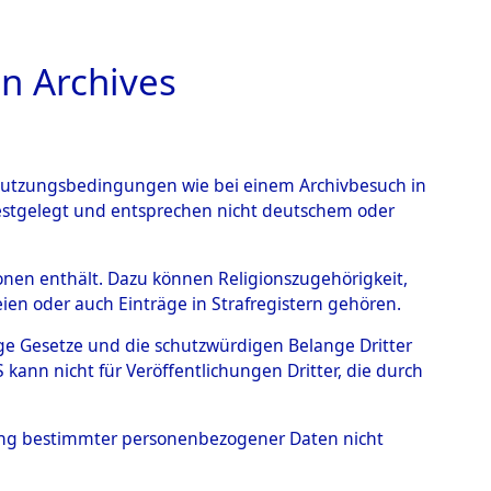
n Archives
TIONS ONLINE
n Nutzungsbedingungen wie bei einem Archivbesuch in
festgelegt und entsprechen nicht deutschem oder
auf dem Todesmarsch vom
rsonen enthält. Dazu können Religionszugehörigkeit,
en oder auch Einträge in Strafregistern gehören.
r Befreiung in Wetterfeld
tige Gesetze und die schutzwürdigen Belange Dritter
schen Diebersried und
ann nicht für Veröffentlichungen Dritter, die durch
weitig ums Leben
hung bestimmter personenbezogener Daten nicht
4620838)
→
0015