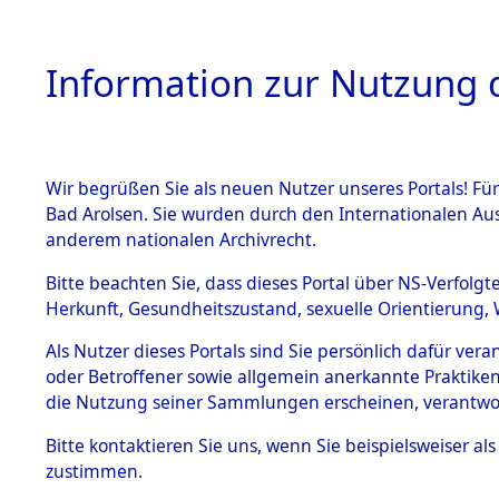
Information zur Nutzung d
Wir begrüßen Sie als neuen Nutzer unseres Portals! Fü
HOME
BESTANDSB
Bad Arolsen. Sie wurden durch den Internationalen Au
anderem nationalen Archivrecht.
BESTÄNDE
Exhumieru
Bitte beachten Sie, dass dieses Portal über NS-Verfolgt
Herkunft, Gesundheitszustand, sexuelle Orientierung, 
Konzentrat
1.
Inhaftierungsdoku
Als Nutzer dieses Portals sind Sie persönlich dafür ver
mente
(Landkreis
oder Betroffener sowie allgemein anerkannte Praktiken
5. Verschiedenes
die Nutzung seiner Sammlungen erscheinen, verantwo
Pösing (1
5.3
Bitte
kontaktieren
Sie uns, wenn Sie beispielsweiser a
Todesmärsche
zustimmen.
5.3.1 Alliierte
gekommene
Erhebungen