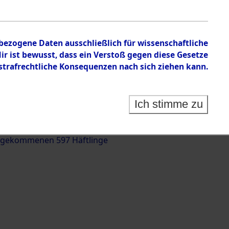
nbezogene Daten ausschließlich für wissenschaftliche
 ist bewusst, dass ein Verstoß gegen diese Gesetze
rafrechtliche Konsequenzen nach sich ziehen kann.
g und Identifizierung der auf dem Todesmarsch
trationslager Flossenbürg bis zur Befreiung in
Ich stimme zu
(Landkreis Roding) auf der Strecke zwischen
d und Pösing (11 km) ermordeten oder anderweitig
 gekommenen 597 Häftlinge