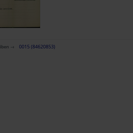
eiben →
0015 (84620853)