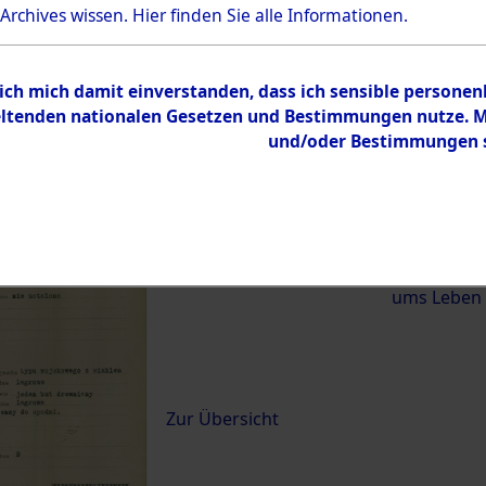
 Archives wissen.
Hier
finden Sie alle Informationen.
)
 ich mich damit einverstanden, dass ich sensible persone
0015 (84620853)
tenden nationalen Gesetzen und Bestimmungen nutze. Mir
und/oder Bestimmungen st
Übergeordnetes
Exhumierun
Dokument
vom Konzen
Wetterfeld 
Diebersrie
ums Leben
Inhalt
Zur Übersicht