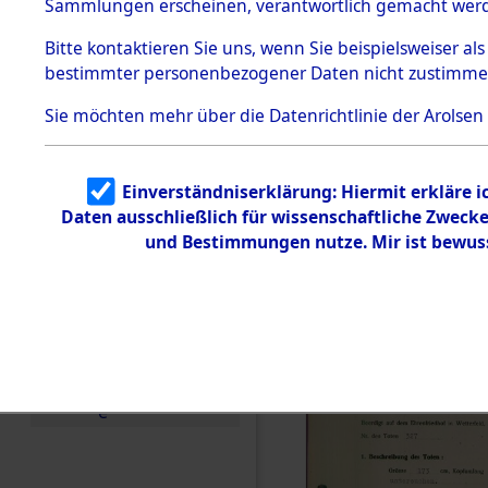
zur Befrei
Sammlungen erscheinen, verantwortlich gemacht wer
Todesmärsche
Roding) au
5.3.1 Alliierte
Bitte
kontaktieren
Sie uns, wenn Sie beispielsweiser al
Erhebungen
bestimmter personenbezogener Daten nicht zustimme
zu
Diebersrie
Todesmärsch
en
Sie möchten mehr über die Datenrichtlinie der Arolsen
ermordete
5.3.2
Versuchte
Identifizierun
Leben gek
Einverständniserklärung: Hiermit erkläre 
g
Daten ausschließlich für wissenschaftliche Zwec
5.3.3
0002 (846
Todesmärsch
und Bestimmungen nutze. Mir ist bewus
e /
Identifikation
unbekannter
Toter
5.3.5
Grabermittlu
ng /
Friedhofsplän
e