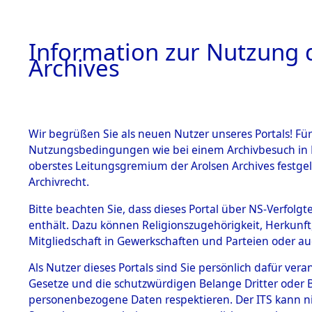
Information zur Nutzung d
Archives
HOME
BESTANDSBESCHREIBUNG
ARCHIVAL
Wir begrüßen Sie als neuen Nutzer unseres Portals! Für
Nutzungsbedingungen wie bei einem Archivbesuch in B
oberstes Leitungsgremium der Arolsen Archives festg
Archivrecht.
BESTÄNDE
Bitte beachten Sie, dass dieses Portal über NS-Verfolgte
Exhumierun
enthält. Dazu können Religionszugehörigkeit, Herkunf
Mitgliedschaft in Gewerkschaften und Parteien oder auc
auf dem T
1.
Inhaftierungsdoku
mente
Als Nutzer dieses Portals sind Sie persönlich dafür vera
Konzentrat
Gesetze und die schutzwürdigen Belange Dritter oder B
5. Verschiedenes
personenbezogene Daten respektieren. Der ITS kann nic
5.3