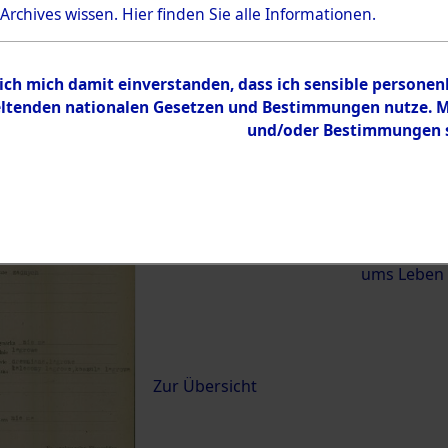
 Archives wissen.
Hier
finden Sie alle Informationen.
)
 ich mich damit einverstanden, dass ich sensible persone
0092 (84620930)
tenden nationalen Gesetzen und Bestimmungen nutze. Mir
und/oder Bestimmungen st
Übergeordnetes
Exhumierun
Dokument
vom Konzen
Wetterfeld 
Diebersrie
ums Leben
Inhalt
Zur Übersicht