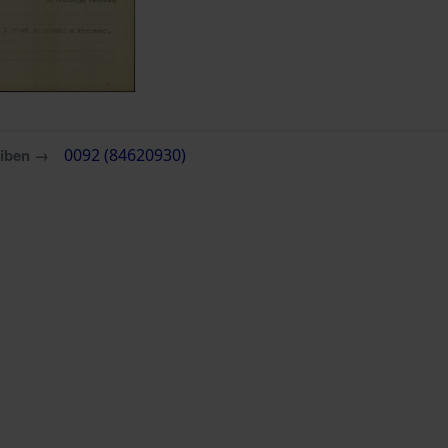
eiben →
0092 (84620930)