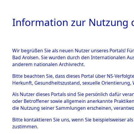
Information zur Nutzung d
Wir begrüßen Sie als neuen Nutzer unseres Portals! Fü
HOME
BESTANDSB
Bad Arolsen. Sie wurden durch den Internationalen Au
anderem nationalen Archivrecht.
BESTÄNDE
Exhumieru
Bitte beachten Sie, dass dieses Portal über NS-Verfolgt
Herkunft, Gesundheitszustand, sexuelle Orientierung, 
Konzentrat
1.
Inhaftierungsdoku
Als Nutzer dieses Portals sind Sie persönlich dafür ver
mente
(Landkreis
oder Betroffener sowie allgemein anerkannte Praktiken
5. Verschiedenes
die Nutzung seiner Sammlungen erscheinen, verantwo
Pösing (1
5.3
Bitte
kontaktieren
Sie uns, wenn Sie beispielsweiser a
Todesmärsche
zustimmen.
5.3.1 Alliierte
gekommene
Erhebungen