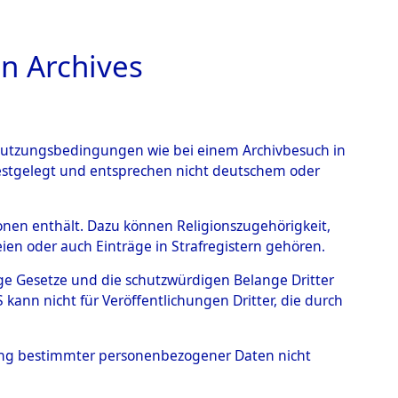
n Archives
TIONS ONLINE
n Nutzungsbedingungen wie bei einem Archivbesuch in
festgelegt und entsprechen nicht deutschem oder
auf dem Todesmarsch vom
rsonen enthält. Dazu können Religionszugehörigkeit,
en oder auch Einträge in Strafregistern gehören.
r Befreiung in Wetterfeld
tige Gesetze und die schutzwürdigen Belange Dritter
schen Diebersried und
ann nicht für Veröffentlichungen Dritter, die durch
weitig ums Leben
hung bestimmter personenbezogener Daten nicht
4620838)
→
0092