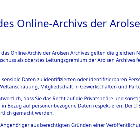
a
A
es Online-Archivs der Arolse
DIGITAL COLLEC
r das Online-Archiv der Arolsen Archives gelten die gleiche
ESCHREIBUNG
ARCHIVALE
ÜBERSICHT
BILD
sschuss als oberstes Leitungsgremium der Arolsen Archives 
ng und Identifizierung der 
e sensible Daten zu identifizierten oder identifizierbaren Pe
Weltanschauung, Mitgliedschaft in Gewerkschaften und Partei
ionslager Flossenbürg bis zu
antwortlich, dass Sie das Recht auf die Privatsphäre und sons
 Roding) auf der Strecke zwi
 in Bezug auf personenbezogene Daten respektieren. Der ITS k
rtlich gemacht werden.
1 km) ermordeten oder ander
ls Angehöriger aus berechtigten Gründen einer Veröffentlic
n 597 Häftlinge
→
0002 (8