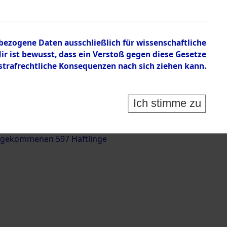
nbezogene Daten ausschließlich für wissenschaftliche
 ist bewusst, dass ein Verstoß gegen diese Gesetze
rafrechtliche Konsequenzen nach sich ziehen kann.
g und Identifizierung der auf dem Todesmarsch
trationslager Flossenbürg bis zur Befreiung in
Ich stimme zu
(Landkreis Roding) auf der Strecke zwischen
d und Pösing (11 km) ermordeten oder anderweitig
 gekommenen 597 Häftlinge