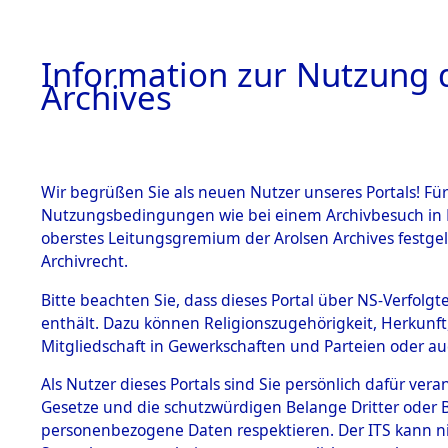
Information zur Nutzung d
Archives
HOME
BESTANDSBESCHREIBUNG
ARCHIVAL
Wir begrüßen Sie als neuen Nutzer unseres Portals! Für
Nutzungsbedingungen wie bei einem Archivbesuch in B
oberstes Leitungsgremium der Arolsen Archives festg
Archivrecht.
BESTÄNDE
Bitte beachten Sie, dass dieses Portal über NS-Verfolgte
Exhumierun
enthält. Dazu können Religionszugehörigkeit, Herkunf
Mitgliedschaft in Gewerkschaften und Parteien oder auc
auf dem T
1.
Inhaftierungsdoku
mente
Als Nutzer dieses Portals sind Sie persönlich dafür vera
Konzentrat
Gesetze und die schutzwürdigen Belange Dritter oder B
5. Verschiedenes
personenbezogene Daten respektieren. Der ITS kann nic
5.3