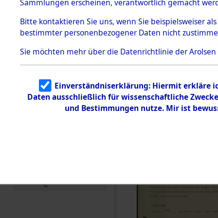
zur Befrei
Sammlungen erscheinen, verantwortlich gemacht wer
Todesmärsche
Roding) au
5.3.1 Alliierte
Bitte
kontaktieren
Sie uns, wenn Sie beispielsweiser al
Erhebungen
bestimmter personenbezogener Daten nicht zustimme
zu
Diebersrie
Todesmärsch
en
Sie möchten mehr über die Datenrichtlinie der Arolsen
ermordete
5.3.2
Versuchte
Identifizierun
Leben gek
Einverständniserklärung: Hiermit erkläre 
g
Daten ausschließlich für wissenschaftliche Zwec
5.3.3
0002 (846
Todesmärsch
und Bestimmungen nutze. Mir ist bewus
e /
Identifikation
unbekannter
Toter
5.3.5
Grabermittlu
ng /
Friedhofsplän
e