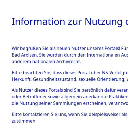
Information zur Nutzung d
Wir begrüßen Sie als neuen Nutzer unseres Portals! Fü
HOME
BESTANDSB
Bad Arolsen. Sie wurden durch den Internationalen Au
anderem nationalen Archivrecht.
BESTÄNDE
Exhumieru
Bitte beachten Sie, dass dieses Portal über NS-Verfolgt
Herkunft, Gesundheitszustand, sexuelle Orientierung, 
Konzentrat
1.
Inhaftierungsdoku
Als Nutzer dieses Portals sind Sie persönlich dafür ver
mente
(Landkreis
oder Betroffener sowie allgemein anerkannte Praktiken
5. Verschiedenes
die Nutzung seiner Sammlungen erscheinen, verantwo
Pösing (1
5.3
Bitte
kontaktieren
Sie uns, wenn Sie beispielsweiser a
Todesmärsche
zustimmen.
5.3.1 Alliierte
gekommene
Erhebungen