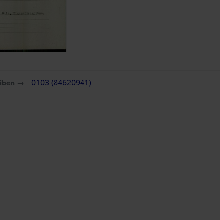
eiben →
0103 (84620941)