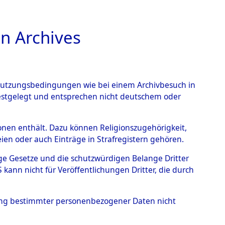
n Archives
TIONS ONLINE
n Nutzungsbedingungen wie bei einem Archivbesuch in
festgelegt und entsprechen nicht deutschem oder
auf dem Todesmarsch vom
rsonen enthält. Dazu können Religionszugehörigkeit,
en oder auch Einträge in Strafregistern gehören.
r Befreiung in Wetterfeld
tige Gesetze und die schutzwürdigen Belange Dritter
schen Diebersried und
ann nicht für Veröffentlichungen Dritter, die durch
weitig ums Leben
hung bestimmter personenbezogener Daten nicht
4620838)
→
0103