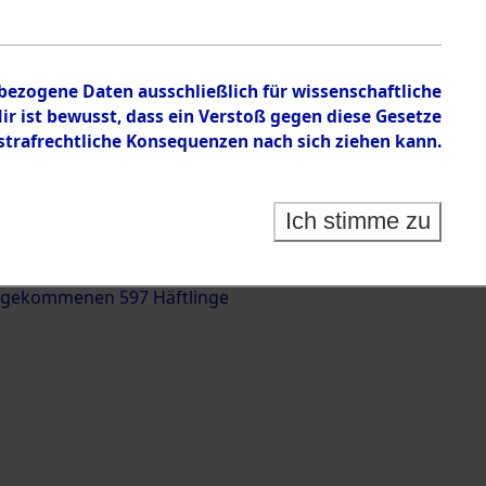
nbezogene Daten ausschließlich für wissenschaftliche
 ist bewusst, dass ein Verstoß gegen diese Gesetze
rafrechtliche Konsequenzen nach sich ziehen kann.
g und Identifizierung der auf dem Todesmarsch
trationslager Flossenbürg bis zur Befreiung in
Ich stimme zu
(Landkreis Roding) auf der Strecke zwischen
d und Pösing (11 km) ermordeten oder anderweitig
 gekommenen 597 Häftlinge