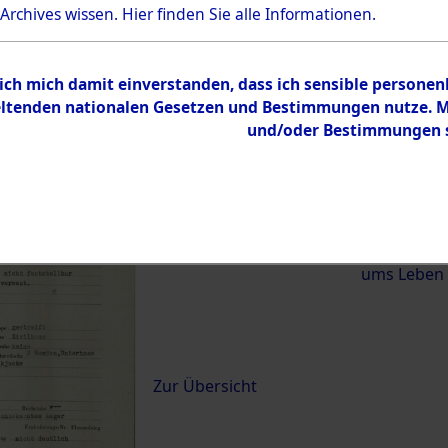
 Archives wissen.
Hier
finden Sie alle Informationen.
)
 ich mich damit einverstanden, dass ich sensible persone
0103 (84620941)
tenden nationalen Gesetzen und Bestimmungen nutze. Mir
und/oder Bestimmungen st
Übergeordnetes
Exhumierun
Dokument
vom Konzen
Wetterfeld 
Diebersrie
ums Leben
Inhalt
Zur Übersicht