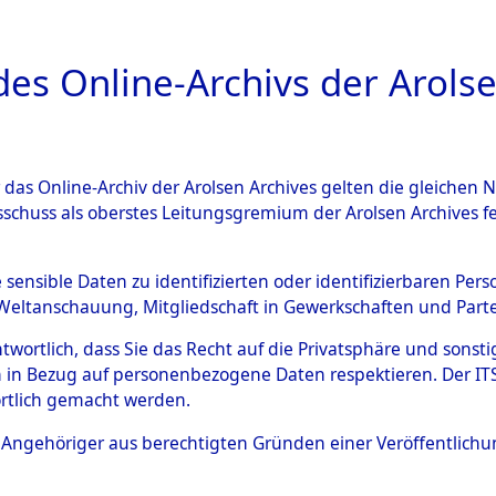
a
A
es Online-Archivs der Arolse
DIGITAL COLLEC
r das Online-Archiv der Arolsen Archives gelten die gleiche
ESCHREIBUNG
ARCHIVALE
ÜBERSICHT
BILD
sschuss als oberstes Leitungsgremium der Arolsen Archives 
ng und Identifizierung der 
e sensible Daten zu identifizierten oder identifizierbaren Pe
Weltanschauung, Mitgliedschaft in Gewerkschaften und Partei
ionslager Flossenbürg bis zu
antwortlich, dass Sie das Recht auf die Privatsphäre und sons
 Roding) auf der Strecke zwi
 in Bezug auf personenbezogene Daten respektieren. Der ITS k
rtlich gemacht werden.
1 km) ermordeten oder ander
ls Angehöriger aus berechtigten Gründen einer Veröffentlic
n 597 Häftlinge
→
0002 (8