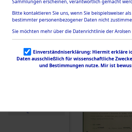
zur Befrei
Sammlungen erscheinen, verantwortlich gemacht wer
Todesmärsche
Roding) au
5.3.1 Alliierte
Bitte
kontaktieren
Sie uns, wenn Sie beispielsweiser al
Erhebungen
bestimmter personenbezogener Daten nicht zustimme
zu
Diebersrie
Todesmärsch
en
Sie möchten mehr über die Datenrichtlinie der Arolsen
ermordete
5.3.2
Versuchte
Identifizierun
Leben gek
Einverständniserklärung: Hiermit erkläre 
g
Daten ausschließlich für wissenschaftliche Zwec
5.3.3
0002 (846
Todesmärsch
und Bestimmungen nutze. Mir ist bewus
e /
Identifikation
unbekannter
Toter
5.3.5
Grabermittlu
ng /
Friedhofsplän
e