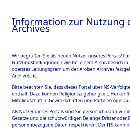
Information zur Nutzung d
Archives
HOME
BESTANDSBESCHREIBUNG
ARCHIVAL
Wir begrüßen Sie als neuen Nutzer unseres Portals! Für
Nutzungsbedingungen wie bei einem Archivbesuch in B
oberstes Leitungsgremium der Arolsen Archives festg
Archivrecht.
BESTÄNDE
Bitte beachten Sie, dass dieses Portal über NS-Verfolgte
Exhumierun
enthält. Dazu können Religionszugehörigkeit, Herkunf
Mitgliedschaft in Gewerkschaften und Parteien oder auc
auf dem T
1.
Inhaftierungsdoku
mente
Als Nutzer dieses Portals sind Sie persönlich dafür vera
Konzentrat
Gesetze und die schutzwürdigen Belange Dritter oder B
5. Verschiedenes
personenbezogene Daten respektieren. Der ITS kann nic
5.3