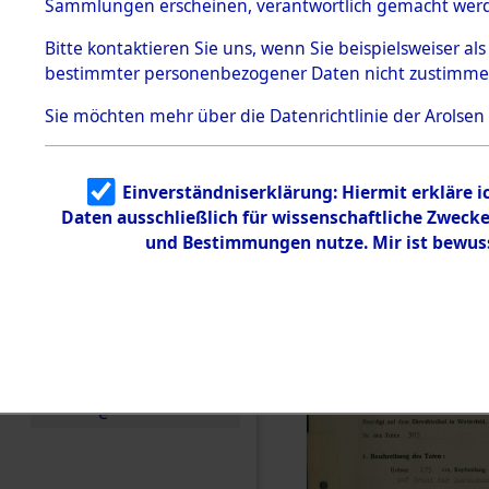
zur Befrei
Sammlungen erscheinen, verantwortlich gemacht wer
Todesmärsche
Roding) au
5.3.1 Alliierte
Bitte
kontaktieren
Sie uns, wenn Sie beispielsweiser al
Erhebungen
bestimmter personenbezogener Daten nicht zustimme
zu
Diebersrie
Todesmärsch
en
Sie möchten mehr über die Datenrichtlinie der Arolsen
ermordete
5.3.2
Versuchte
Identifizierun
Leben gek
Einverständniserklärung: Hiermit erkläre 
g
Daten ausschließlich für wissenschaftliche Zwec
5.3.3
0003 (846
Todesmärsch
und Bestimmungen nutze. Mir ist bewus
e /
Identifikation
unbekannter
Toter
5.3.5
Grabermittlu
ng /
Friedhofsplän
e