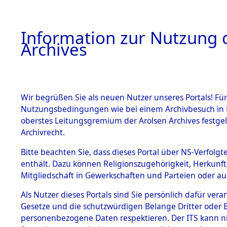
Information zur Nutzung d
Archives
HOME
BESTANDSBESCHREIBUNG
ARCHIVAL
Wir begrüßen Sie als neuen Nutzer unseres Portals! Für
Nutzungsbedingungen wie bei einem Archivbesuch in B
oberstes Leitungsgremium der Arolsen Archives festg
Archivrecht.
BESTÄNDE
Bitte beachten Sie, dass dieses Portal über NS-Verfolgte
Exhumierun
enthält. Dazu können Religionszugehörigkeit, Herkunf
Mitgliedschaft in Gewerkschaften und Parteien oder auc
auf dem T
1.
Inhaftierungsdoku
mente
Als Nutzer dieses Portals sind Sie persönlich dafür vera
Konzentrat
Gesetze und die schutzwürdigen Belange Dritter oder B
5. Verschiedenes
personenbezogene Daten respektieren. Der ITS kann nic
5.3