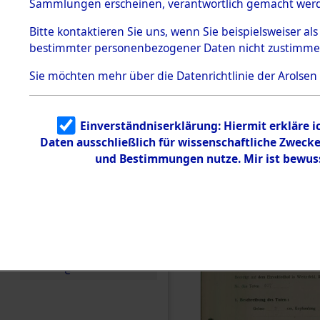
zur Befrei
Sammlungen erscheinen, verantwortlich gemacht wer
Todesmärsche
Roding) au
5.3.1 Alliierte
Bitte
kontaktieren
Sie uns, wenn Sie beispielsweiser al
Erhebungen
bestimmter personenbezogener Daten nicht zustimme
zu
Diebersrie
Todesmärsch
en
Sie möchten mehr über die Datenrichtlinie der Arolsen
ermordete
5.3.2
Versuchte
Identifizierun
Leben gek
Einverständniserklärung: Hiermit erkläre 
g
Daten ausschließlich für wissenschaftliche Zwec
5.3.3
0003 (846
Todesmärsch
und Bestimmungen nutze. Mir ist bewus
e /
Identifikation
unbekannter
Toter
5.3.5
Grabermittlu
ng /
Friedhofsplän
e