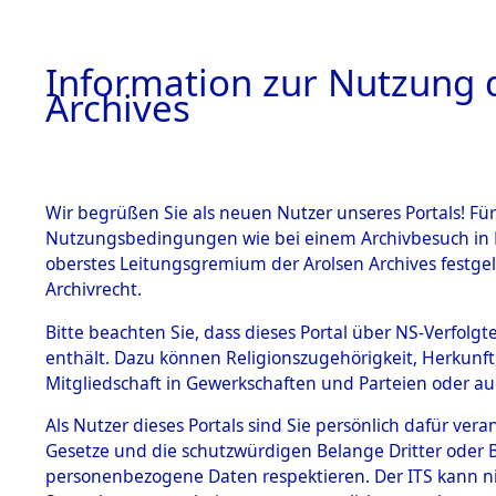
Information zur Nutzung d
Archives
HOME
BESTANDSBESCHREIBUNG
ARCHIVAL
Wir begrüßen Sie als neuen Nutzer unseres Portals! Für
Nutzungsbedingungen wie bei einem Archivbesuch in B
oberstes Leitungsgremium der Arolsen Archives festg
Archivrecht.
BESTÄNDE
Bitte beachten Sie, dass dieses Portal über NS-Verfolgte
Exhumierun
enthält. Dazu können Religionszugehörigkeit, Herkunf
Mitgliedschaft in Gewerkschaften und Parteien oder auc
auf dem T
1.
Inhaftierungsdoku
mente
Als Nutzer dieses Portals sind Sie persönlich dafür vera
Konzentrat
Gesetze und die schutzwürdigen Belange Dritter oder B
5. Verschiedenes
personenbezogene Daten respektieren. Der ITS kann nic
5.3