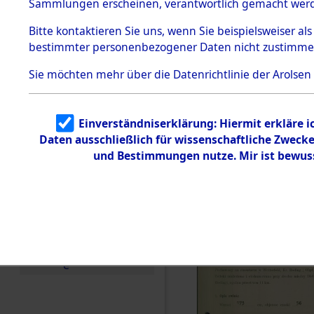
zur Befrei
Sammlungen erscheinen, verantwortlich gemacht wer
Todesmärsche
Roding) au
5.3.1 Alliierte
Bitte
kontaktieren
Sie uns, wenn Sie beispielsweiser al
Erhebungen
bestimmter personenbezogener Daten nicht zustimme
zu
Diebersrie
Todesmärsch
en
Sie möchten mehr über die Datenrichtlinie der Arolsen
ermordete
5.3.2
Versuchte
Identifizierun
Leben gek
Einverständniserklärung: Hiermit erkläre 
g
Daten ausschließlich für wissenschaftliche Zwec
5.3.3
0003 (846
Todesmärsch
und Bestimmungen nutze. Mir ist bewus
e /
Identifikation
unbekannter
Toter
5.3.5
Grabermittlu
ng /
Friedhofsplän
e