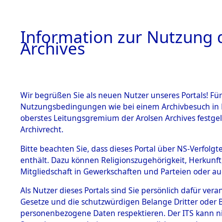
Information zur Nutzung d
Archives
HOME
BESTANDSBESCHREIBUNG
ARCHIVAL
Wir begrüßen Sie als neuen Nutzer unseres Portals! Für
Nutzungsbedingungen wie bei einem Archivbesuch in B
oberstes Leitungsgremium der Arolsen Archives festg
Archivrecht.
BESTÄNDE
Bitte beachten Sie, dass dieses Portal über NS-Verfolgte
Exhumierun
enthält. Dazu können Religionszugehörigkeit, Herkunf
Mitgliedschaft in Gewerkschaften und Parteien oder auc
auf dem T
1.
Inhaftierungsdoku
mente
Als Nutzer dieses Portals sind Sie persönlich dafür vera
Konzentrat
Gesetze und die schutzwürdigen Belange Dritter oder B
5. Verschiedenes
personenbezogene Daten respektieren. Der ITS kann nic
5.3