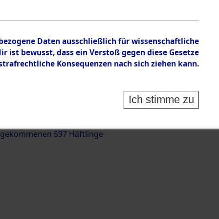
nbezogene Daten ausschließlich für wissenschaftliche
 ist bewusst, dass ein Verstoß gegen diese Gesetze
rafrechtliche Konsequenzen nach sich ziehen kann.
g und Identifizierung der auf dem Todesmarsch
trationslager Flossenbürg bis zur Befreiung in
Ich stimme zu
(Landkreis Roding) auf der Strecke zwischen
d und Pösing (11 km) ermordeten oder anderweitig
 gekommenen 597 Häftlinge