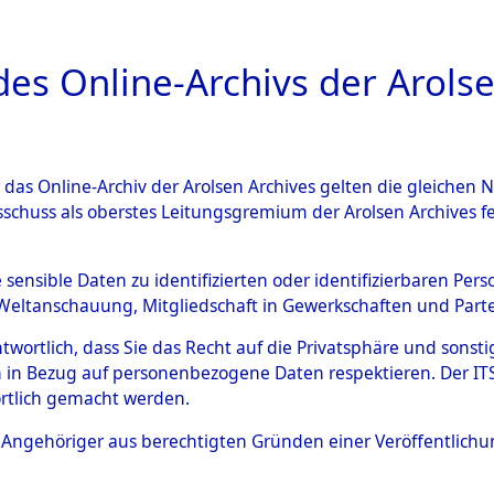
a
A
es Online-Archivs der Arolse
DIGITAL COLLEC
r das Online-Archiv der Arolsen Archives gelten die gleiche
ESCHREIBUNG
ARCHIVALE
ÜBERSICHT
BILD
sschuss als oberstes Leitungsgremium der Arolsen Archives 
ng und Identifizierung der 
e sensible Daten zu identifizierten oder identifizierbaren Pe
Weltanschauung, Mitgliedschaft in Gewerkschaften und Partei
ionslager Flossenbürg bis zu
antwortlich, dass Sie das Recht auf die Privatsphäre und sons
 Roding) auf der Strecke zwi
 in Bezug auf personenbezogene Daten respektieren. Der ITS k
rtlich gemacht werden.
1 km) ermordeten oder ander
ls Angehöriger aus berechtigten Gründen einer Veröffentlic
n 597 Häftlinge
→
0001 (8