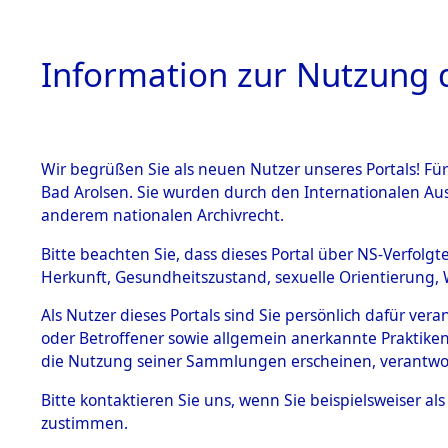
Information zur Nutzung d
Wir begrüßen Sie als neuen Nutzer unseres Portals! Fü
HOME
BESTANDSB
Bad Arolsen. Sie wurden durch den Internationalen Au
anderem nationalen Archivrecht.
BESTÄNDE
Exhumieru
Bitte beachten Sie, dass dieses Portal über NS-Verfolgt
Herkunft, Gesundheitszustand, sexuelle Orientierung, 
Konzentrat
1.
Inhaftierungsdoku
Als Nutzer dieses Portals sind Sie persönlich dafür ver
mente
(Landkreis
oder Betroffener sowie allgemein anerkannte Praktiken
5. Verschiedenes
die Nutzung seiner Sammlungen erscheinen, verantwo
Pösing (1
5.3
Bitte
kontaktieren
Sie uns, wenn Sie beispielsweiser a
Todesmärsche
zustimmen.
5.3.1 Alliierte
gekommene
Erhebungen