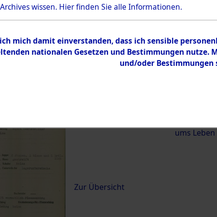
 Archives wissen.
Hier
finden Sie alle Informationen.
)
 ich mich damit einverstanden, dass ich sensible persone
0017 (84621139)
tenden nationalen Gesetzen und Bestimmungen nutze. Mir
und/oder Bestimmungen st
Übergeordnetes
Exhumierun
Dokument
vom Konzen
Wetterfeld 
Diebersrie
ums Leben
Inhalt
Zur Übersicht