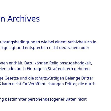
n Archives
TIONS ONLINE
n Nutzungsbedingungen wie bei einem Archivbesuch in
festgelegt und entsprechen nicht deutschem oder
auf dem Todesmarsch vom
rsonen enthält. Dazu können Religionszugehörigkeit,
en oder auch Einträge in Strafregistern gehören.
r Befreiung in Wetterfeld
tige Gesetze und die schutzwürdigen Belange Dritter
schen Diebersried und
ann nicht für Veröffentlichungen Dritter, die durch
weitig ums Leben
hung bestimmter personenbezogener Daten nicht
4621121)
→
0017