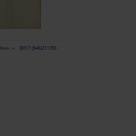
eiben →
0017 (84621139)