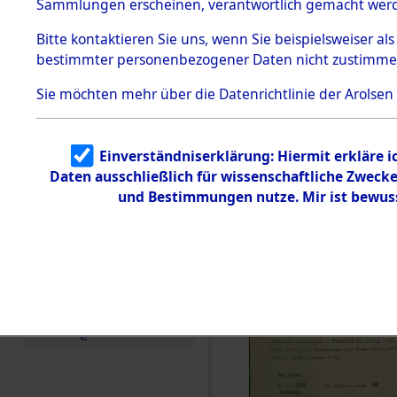
zur Befrei
Sammlungen erscheinen, verantwortlich gemacht wer
Todesmärsche
Roding) au
5.3.1 Alliierte
Bitte
kontaktieren
Sie uns, wenn Sie beispielsweiser al
Erhebungen
bestimmter personenbezogener Daten nicht zustimme
zu
Diebersrie
Todesmärsch
en
Sie möchten mehr über die Datenrichtlinie der Arolsen
ermordete
5.3.2
Versuchte
Identifizierun
Leben gek
Einverständniserklärung: Hiermit erkläre 
g
Daten ausschließlich für wissenschaftliche Zwec
5.3.3
0001 (846
Todesmärsch
und Bestimmungen nutze. Mir ist bewus
e /
Identifikation
unbekannter
Toter
5.3.5
Grabermittlu
ng /
Friedhofsplän
e