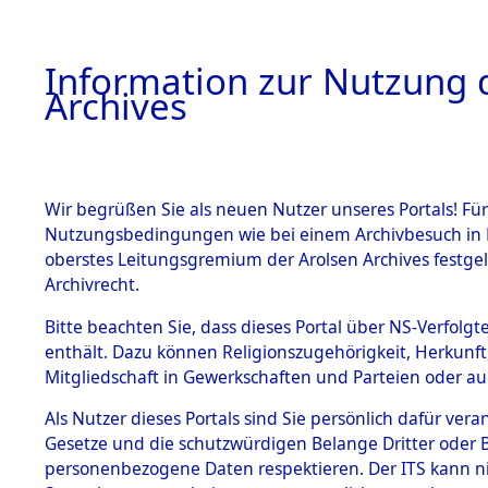
Information zur Nutzung d
Archives
HOME
BESTANDSBESCHREIBUNG
ARCHIVAL
Wir begrüßen Sie als neuen Nutzer unseres Portals! Für
Nutzungsbedingungen wie bei einem Archivbesuch in B
oberstes Leitungsgremium der Arolsen Archives festg
Archivrecht.
BESTÄNDE
Bitte beachten Sie, dass dieses Portal über NS-Verfolgte
Exhumierun
enthält. Dazu können Religionszugehörigkeit, Herkunf
Mitgliedschaft in Gewerkschaften und Parteien oder auc
auf dem T
1.
Inhaftierungsdoku
mente
Als Nutzer dieses Portals sind Sie persönlich dafür vera
Konzentrat
Gesetze und die schutzwürdigen Belange Dritter oder B
5. Verschiedenes
personenbezogene Daten respektieren. Der ITS kann nic
5.3