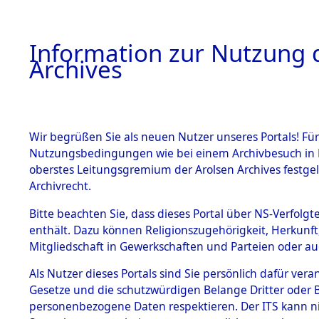
Information zur Nutzung d
Archives
HOME
BESTANDSBESCHREIBUNG
ARCHIVAL
Wir begrüßen Sie als neuen Nutzer unseres Portals! Für
Nutzungsbedingungen wie bei einem Archivbesuch in B
oberstes Leitungsgremium der Arolsen Archives festg
Archivrecht.
BESTÄNDE
Bitte beachten Sie, dass dieses Portal über NS-Verfolgte
Exhumierun
enthält. Dazu können Religionszugehörigkeit, Herkunf
Mitgliedschaft in Gewerkschaften und Parteien oder auc
auf dem T
1.
Inhaftierungsdoku
mente
Als Nutzer dieses Portals sind Sie persönlich dafür vera
Konzentrat
Gesetze und die schutzwürdigen Belange Dritter oder B
5. Verschiedenes
personenbezogene Daten respektieren. Der ITS kann nic
5.3