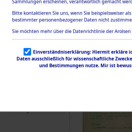
zur Befrei
Sammlungen erscheinen, verantwortlich gemacht wer
Todesmärsche
Roding) au
5.3.1 Alliierte
Bitte
kontaktieren
Sie uns, wenn Sie beispielsweiser al
Erhebungen
bestimmter personenbezogener Daten nicht zustimme
zu
Diebersrie
Todesmärsch
en
Sie möchten mehr über die Datenrichtlinie der Arolsen
ermordete
5.3.2
Versuchte
Identifizierun
Leben gek
Einverständniserklärung: Hiermit erkläre 
g
Daten ausschließlich für wissenschaftliche Zwec
5.3.3
0001 (846
Todesmärsch
und Bestimmungen nutze. Mir ist bewus
e /
Identifikation
unbekannter
Toter
5.3.5
Grabermittlu
ng /
Friedhofsplän
e