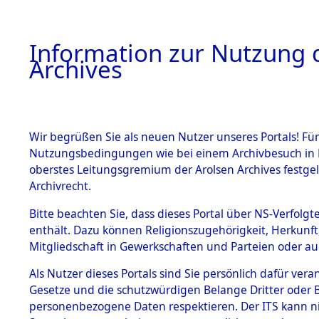
Information zur Nutzung d
Archives
HOME
BESTANDSBESCHREIBUNG
ARCHIVAL
Wir begrüßen Sie als neuen Nutzer unseres Portals! Für
Nutzungsbedingungen wie bei einem Archivbesuch in B
oberstes Leitungsgremium der Arolsen Archives festg
Archivrecht.
BESTÄNDE
Bitte beachten Sie, dass dieses Portal über NS-Verfolgte
Exhumierun
enthält. Dazu können Religionszugehörigkeit, Herkunf
Mitgliedschaft in Gewerkschaften und Parteien oder auc
auf dem T
1.
Inhaftierungsdoku
mente
Als Nutzer dieses Portals sind Sie persönlich dafür vera
Konzentrat
Gesetze und die schutzwürdigen Belange Dritter oder B
5. Verschiedenes
personenbezogene Daten respektieren. Der ITS kann nic
5.3