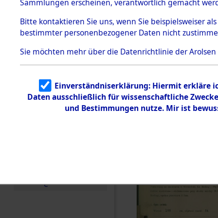
zur Befrei
Sammlungen erscheinen, verantwortlich gemacht wer
Todesmärsche
Roding) au
5.3.1 Alliierte
Bitte
kontaktieren
Sie uns, wenn Sie beispielsweiser al
Erhebungen
bestimmter personenbezogener Daten nicht zustimme
zu
Diebersrie
Todesmärsch
en
Sie möchten mehr über die Datenrichtlinie der Arolsen
ermordete
5.3.2
Versuchte
Identifizierun
Leben gek
Einverständniserklärung: Hiermit erkläre 
g
Daten ausschließlich für wissenschaftliche Zwec
5.3.3
0001 (846
Todesmärsch
und Bestimmungen nutze. Mir ist bewus
e /
Identifikation
unbekannter
Toter
5.3.5
Grabermittlu
ng /
Friedhofsplän
e