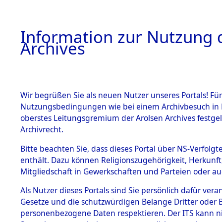
Information zur Nutzung d
Archives
HOME
BESTANDSBESCHREIBUNG
ARCHIVAL
Wir begrüßen Sie als neuen Nutzer unseres Portals! Für
Nutzungsbedingungen wie bei einem Archivbesuch in B
oberstes Leitungsgremium der Arolsen Archives festg
Archivrecht.
BESTÄNDE
Bitte beachten Sie, dass dieses Portal über NS-Verfolgte
Exhumierun
enthält. Dazu können Religionszugehörigkeit, Herkunf
Mitgliedschaft in Gewerkschaften und Parteien oder auc
auf dem T
1.
Inhaftierungsdoku
mente
Als Nutzer dieses Portals sind Sie persönlich dafür vera
Konzentrat
Gesetze und die schutzwürdigen Belange Dritter oder B
5. Verschiedenes
personenbezogene Daten respektieren. Der ITS kann nic
5.3