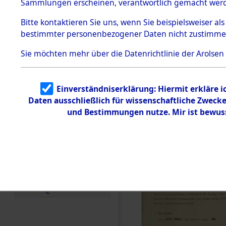
zur Befrei
Sammlungen erscheinen, verantwortlich gemacht wer
Todesmärsche
Roding) au
5.3.1 Alliierte
Bitte
kontaktieren
Sie uns, wenn Sie beispielsweiser al
Erhebungen
bestimmter personenbezogener Daten nicht zustimme
zu
Diebersrie
Todesmärsch
en
Sie möchten mehr über die Datenrichtlinie der Arolsen
ermordete
5.3.2
Versuchte
Identifizierun
Leben gek
Einverständniserklärung: Hiermit erkläre 
g
Daten ausschließlich für wissenschaftliche Zwec
5.3.3
0001 (846
Todesmärsch
und Bestimmungen nutze. Mir ist bewus
e /
Identifikation
unbekannter
Toter
5.3.5
Grabermittlu
ng /
Friedhofsplän
e