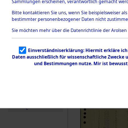
betroffen
Sammlungen erscheinen, verantwortlich gemacht wer
Todesmärsche
5.3.1 Alliierte
0003 (846
Bitte
kontaktieren
Sie uns, wenn Sie beispielsweiser al
Erhebungen
bestimmter personenbezogener Daten nicht zustimme
zu
Todesmärsch
en
Sie möchten mehr über die Datenrichtlinie der Arolsen
5.3.2
Versuchte
Identifizierun
Einverständniserklärung: Hiermit erkläre ic
g
Daten ausschließlich für wissenschaftliche Zwecke
5.3.3
Todesmärsch
und Bestimmungen nutze. Mir ist bewusst
e /
Identifikation
unbekannter
Toter
5.3.5
Grabermittlu
ng /
Friedhofsplän
e