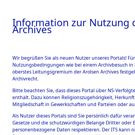
Information zur Nutzung d
Archives
HOME
BESTANDSBESCHREIBUNG
ARCHIVAL
Wir begrüßen Sie als neuen Nutzer unseres Portals! Für
Nutzungsbedingungen wie bei einem Archivbesuch in B
oberstes Leitungsgremium der Arolsen Archives festg
Archivrecht.
BESTÄNDE
Bitte beachten Sie, dass dieses Portal über NS-Verfolgte
Rekonstruk
enthält. Dazu können Religionszugehörigkeit, Herkunf
Mitgliedschaft in Gewerkschaften und Parteien oder auc
Geschehni
1.
Inhaftierungsdoku
mente
Als Nutzer dieses Portals sind Sie persönlich dafür vera
alphabetis
Gesetze und die schutzwürdigen Belange Dritter oder B
5. Verschiedenes
personenbezogene Daten respektieren. Der ITS kann nic
5.3