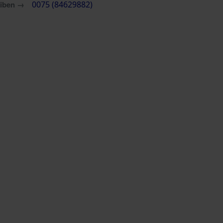
eiben →
0075 (84629882)