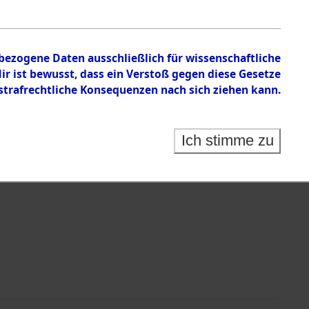
tion des Verlaufs und der Geschehnisse um
he, alphabetisch gegliedert nach betroffenen Orten
nbezogene Daten ausschließlich für wissenschaftliche
 ist bewusst, dass ein Verstoß gegen diese Gesetze
rafrechtliche Konsequenzen nach sich ziehen kann.
Ich stimme zu