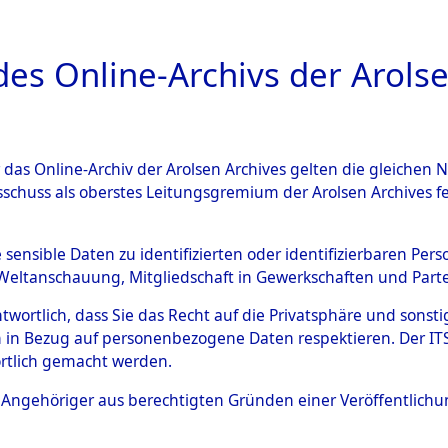
a
A
es Online-Archivs der Arolse
DIGITAL COLLEC
r das Online-Archiv der Arolsen Archives gelten die gleiche
ESCHREIBUNG
ARCHIVALE
ÜBERSICHT
BILD
sschuss als oberstes Leitungsgremium der Arolsen Archives 
tion des Verlaufs und der 
e sensible Daten zu identifizierten oder identifizierbaren Pe
Weltanschauung, Mitgliedschaft in Gewerkschaften und Partei
he, alphabetisch gegliedert
antwortlich, dass Sie das Recht auf die Privatsphäre und sons
 in Bezug auf personenbezogene Daten respektieren. Der ITS k
n
→
0003 (84629807)
→
0075
rtlich gemacht werden.
ls Angehöriger aus berechtigten Gründen einer Veröffentlic
0075 (84629882)