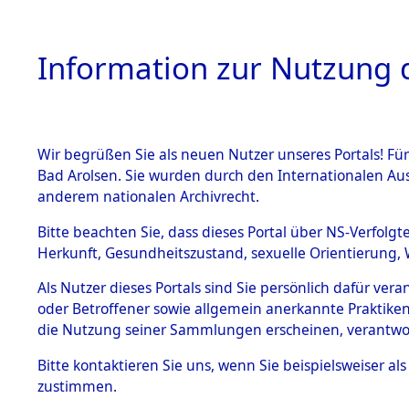
Information zur Nutzung d
Wir begrüßen Sie als neuen Nutzer unseres Portals! Fü
HOME
BESTANDSB
Bad Arolsen. Sie wurden durch den Internationalen Au
anderem nationalen Archivrecht.
BESTÄNDE
Rekonstruk
Bitte beachten Sie, dass dieses Portal über NS-Verfolgt
Herkunft, Gesundheitszustand, sexuelle Orientierung, 
Todesmärsc
1.
Inhaftierungsdoku
Als Nutzer dieses Portals sind Sie persönlich dafür ver
mente
oder Betroffener sowie allgemein anerkannte Praktiken
und Lager
5. Verschiedenes
die Nutzung seiner Sammlungen erscheinen, verantwo
5.3
Bitte
kontaktieren
Sie uns, wenn Sie beispielsweiser a
Todesmärsche
zustimmen.
5.3.1 Alliierte
Erhebungen