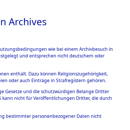
n Archives
TIONS ONLINE
n Nutzungsbedingungen wie bei einem Archivbesuch in
festgelegt und entsprechen nicht deutschem oder
Geschehnisse um
rsonen enthält. Dazu können Religionszugehörigkeit,
en oder auch Einträge in Strafregistern gehören.
 nach betroffenen Orten
tige Gesetze und die schutzwürdigen Belange Dritter
ann nicht für Veröffentlichungen Dritter, die durch
 (84629882)
hung bestimmter personenbezogener Daten nicht