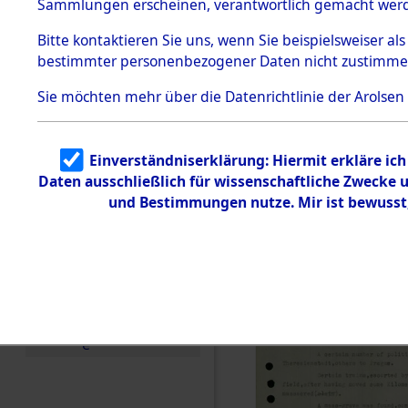
betroffen
Sammlungen erscheinen, verantwortlich gemacht wer
Todesmärsche
5.3.1 Alliierte
0003 (846
Bitte
kontaktieren
Sie uns, wenn Sie beispielsweiser al
Erhebungen
bestimmter personenbezogener Daten nicht zustimme
zu
Todesmärsch
en
Sie möchten mehr über die Datenrichtlinie der Arolsen
5.3.2
Versuchte
Identifizierun
Einverständniserklärung: Hiermit erkläre ic
g
Daten ausschließlich für wissenschaftliche Zwecke
5.3.3
Todesmärsch
und Bestimmungen nutze. Mir ist bewusst
e /
Identifikation
unbekannter
Toter
5.3.5
Grabermittlu
ng /
Friedhofsplän
e