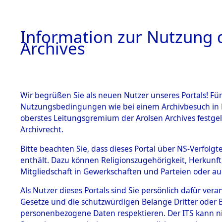
Information zur Nutzung d
Archives
HOME
BESTANDSBESCHREIBUNG
ARCHIVAL
Wir begrüßen Sie als neuen Nutzer unseres Portals! Für
Nutzungsbedingungen wie bei einem Archivbesuch in B
oberstes Leitungsgremium der Arolsen Archives festg
Archivrecht.
BESTÄNDE
Bitte beachten Sie, dass dieses Portal über NS-Verfolgte
Rekonstruk
enthält. Dazu können Religionszugehörigkeit, Herkunf
Mitgliedschaft in Gewerkschaften und Parteien oder auc
Geschehni
1.
Inhaftierungsdoku
mente
Als Nutzer dieses Portals sind Sie persönlich dafür vera
alphabetis
Gesetze und die schutzwürdigen Belange Dritter oder B
5. Verschiedenes
personenbezogene Daten respektieren. Der ITS kann nic
5.3