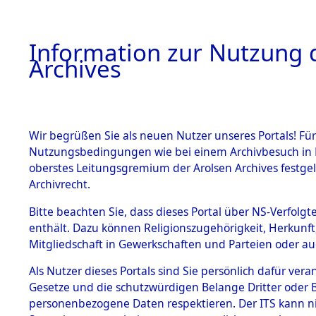
Information zur Nutzung d
Archives
HOME
BESTANDSBESCHREIBUNG
ARCHIVAL
Wir begrüßen Sie als neuen Nutzer unseres Portals! Für
Nutzungsbedingungen wie bei einem Archivbesuch in B
oberstes Leitungsgremium der Arolsen Archives festg
Archivrecht.
BESTÄNDE
Bitte beachten Sie, dass dieses Portal über NS-Verfolgte
Rekonstruk
enthält. Dazu können Religionszugehörigkeit, Herkunf
Mitgliedschaft in Gewerkschaften und Parteien oder auc
Geschehni
1.
Inhaftierungsdoku
mente
Als Nutzer dieses Portals sind Sie persönlich dafür vera
alphabetis
Gesetze und die schutzwürdigen Belange Dritter oder B
5. Verschiedenes
personenbezogene Daten respektieren. Der ITS kann nic
5.3