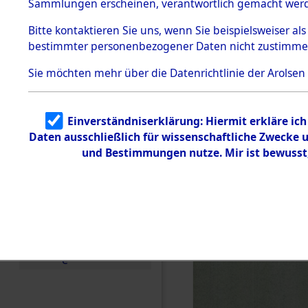
betroffen
Sammlungen erscheinen, verantwortlich gemacht wer
Todesmärsche
5.3.1 Alliierte
0003 (846
Bitte
kontaktieren
Sie uns, wenn Sie beispielsweiser al
Erhebungen
bestimmter personenbezogener Daten nicht zustimme
zu
Todesmärsch
en
Sie möchten mehr über die Datenrichtlinie der Arolsen
5.3.2
Versuchte
Identifizierun
Einverständniserklärung: Hiermit erkläre ic
g
Daten ausschließlich für wissenschaftliche Zwecke
5.3.3
Todesmärsch
und Bestimmungen nutze. Mir ist bewusst
e /
Identifikation
unbekannter
Toter
5.3.5
Grabermittlu
ng /
Friedhofsplän
e